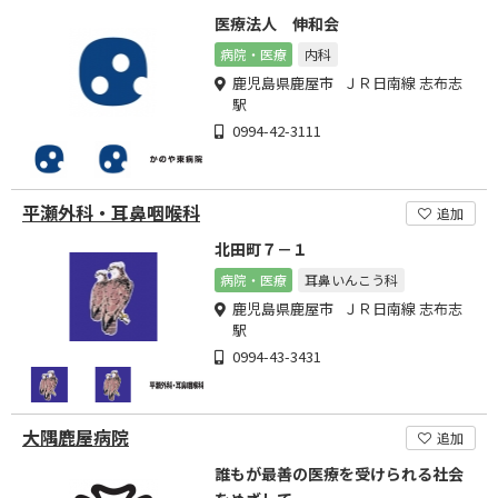
医療法人 伸和会
病院・医療
内科
鹿児島県鹿屋市 ＪＲ日南線 志布志
駅
0994-42-3111
平瀬外科・耳鼻咽喉科
追加
北田町７－１
病院・医療
耳鼻いんこう科
鹿児島県鹿屋市 ＪＲ日南線 志布志
駅
0994-43-3431
大隅鹿屋病院
追加
誰もが最善の医療を受けられる社会