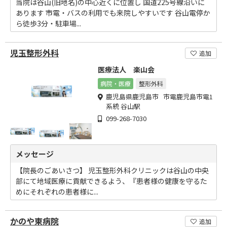
当院は谷山(旧地名)の中心近くに位置し 国道225号線沿いに
あります 市電・バスの利用でも来院しやすいです 谷山電停か
ら徒歩3分・駐車場...
児玉整形外科
追加
医療法人 楽山会
病院・医療
整形外科
鹿児島県鹿児島市 市電鹿児島市電1
系統 谷山駅
099-268-7030
メッセージ
【院長のごあいさつ】 児玉整形外科クリニックは谷山の中央
部にて地域医療に貢献できるよう、『患者様の健康を守るた
めにそれぞれの患者様に...
かのや東病院
追加