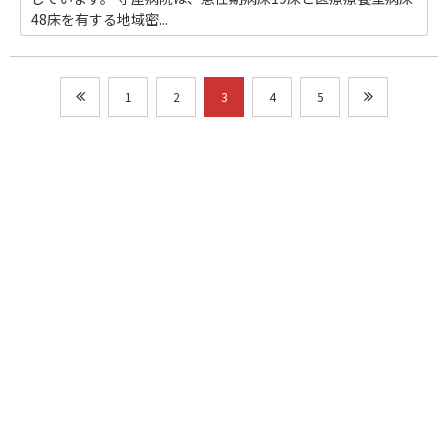
48床を有する地域密...
1
2
3
4
5