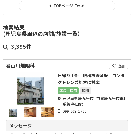
TOPページに戻る
検索結果
(鹿児島県周辺の店舗/施設一覧）
3,395件
谷山川畑眼科
追加
日帰り手術 眼科検査全般 コンタ
クトレンズ処方に対応
病院・医療
眼科
鹿児島県鹿児島市 市電鹿児島市電1
系統 谷山駅
099-263-1722
メッセージ