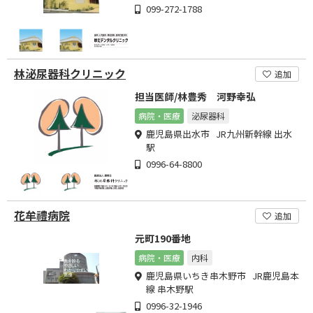
099-272-1788
林泌尿器科クリニック
追加
担当医師/林豊秀 河野幸弘
病院・医療
泌尿器科
鹿児島県出水市 JR九州新幹線 出水
駅
0996-64-8800
花牟禮病院
追加
元町190番地
病院・医療
内科
鹿児島県いちき串木野市 JR鹿児島本
線 串木野駅
0996-32-1946