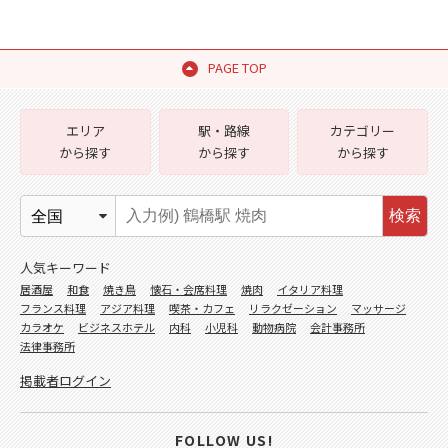
PAGE TOP
エリア
駅・路線
カテゴリー
から探す
から探す
から探す
検索
人気キーワード
居酒屋
和食
焼き鳥
懐石・会席料理
焼肉
イタリア料理
フランス料理
アジア料理
喫茶・カフェ
リラクゼーション
マッサージ
カラオケ
ビジネスホテル
内科
小児科
動物病院
会計事務所
法律事務所
掲載者ログイン
FOLLOW US!