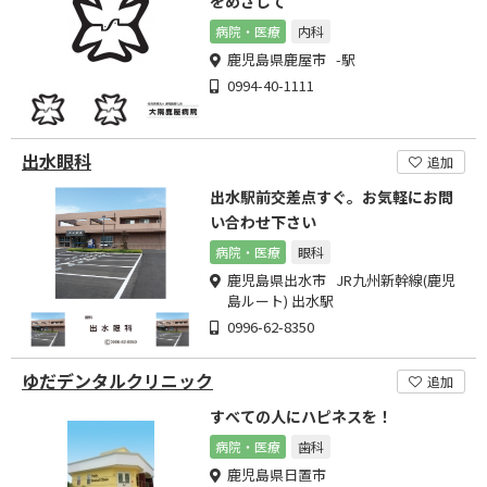
をめざして
病院・医療
内科
鹿児島県鹿屋市 -駅
0994-40-1111
出水眼科
追加
出水駅前交差点すぐ。お気軽にお問
い合わせ下さい
病院・医療
眼科
鹿児島県出水市 JR九州新幹線(鹿児
島ルート) 出水駅
0996-62-8350
ゆだデンタルクリニック
追加
すべての人にハピネスを！
病院・医療
歯科
鹿児島県日置市