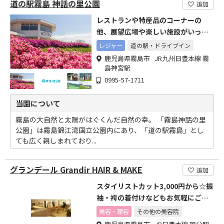
道の駅霧島 神話の里公園
追加
レストランや特産品のコーナーの
他、展望広場や楽しい施設がいっぱ
いです
レジャー
道の駅・ドライブイン
鹿児島県霧島市 JR九州日豊本線 霧
島神宮駅
0995-57-1711
当園について
霧島の大自然と太陽がはぐくんだ自然の幸。 「霧島神話の里
公園」は霧島錦江湾国立公園内にあり、「道の駅霧島」とし
ても広く親しまれており...
グランデール Grandir HAIR & MAKE
追加
スタイリストカット3,000円から☆振
袖・袴の着付けなどもお気軽にご相
談下さい
美容・理容
その他の美容院