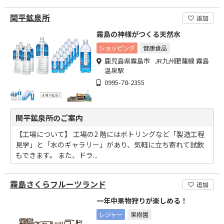
関平鉱泉所
追加
霧島の神様がつくる天然水
ショッピング
健康食品
鹿児島県霧島市 JR九州肥薩線 霧島
温泉駅
0995-78-2355
関平鉱泉所のご案内
【工場について】 工場の2 階にはボトリングなど「製造工程
見学」と「水のギャラリー」があり、気軽に立ち寄れて試飲
もできます。 また、ドラ...
霧島さくらフルーツランド
追加
一年中果物狩りが楽しめる！
レジャー
果樹園