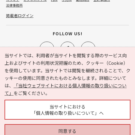
法律事務所
掲載者ログイン
FOLLOW US!
当サイトでは、利用者が当サイトを閲覧する際のサービス向
上およびサイトの利用状況把握のため、クッキー（Cookie）
を使用しています。当サイトでは閲覧を継続されることで、ク
e-NAVITA（イーナビタ）とは？
お気に入り
ヘルプ
ッキーの使用に同意されたものとみなします。詳細について
利用規約
個人情報の取り扱いについて
運営会社
は、
「当社ウェブサイトにおける個人情報の取り扱いについ
サイトマップ
広告掲載に関するお問い合わせ
て」
をご覧ください。
サイトの内容に関するお問い合わせ
当サイトにおける
「個人情報の取り扱いについて」へ
同意する