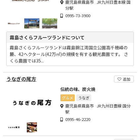
鹿児島県霧島市 JR九州日豊本線 国
分駅
0995-73-3900
霧島さくらフルーツランドについて
霧島さくらフルーツランドは霧島錦江湾国立公園高千穂峰の
麓、42ヘクタール(42万㎡)の規模を有する観光農園です。 さ
くら農園では35...
うなぎの尾方
追加
伝統の味、炭火焼
グルメ
うなぎ
鹿児島県霧島市 JR九州日豊線 国分
駅
0995-46-2220