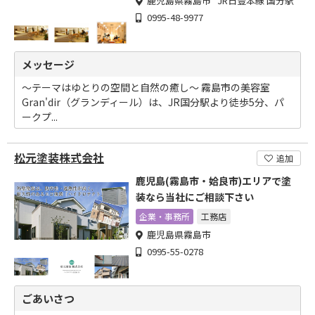
鹿児島県霧島市 JR日豊本線 国分駅
0995-48-9977
メッセージ
～テーマはゆとりの空間と自然の癒し～ 霧島市の美容室
Gran'dir（グランディール）は、JR国分駅より徒歩5分、パ
ークプ...
松元塗装株式会社
追加
鹿児島(霧島市・姶良市)エリアで塗
装なら当社にご相談下さい
企業・事務所
工務店
鹿児島県霧島市
0995-55-0278
ごあいさつ