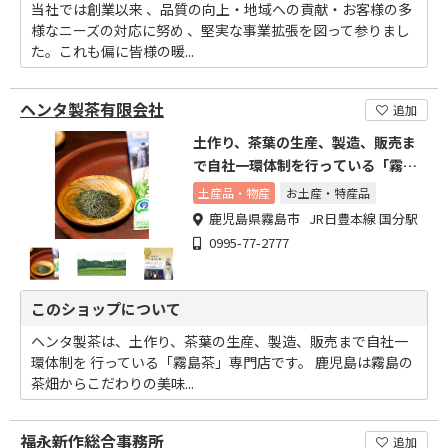
当社では創業以来 、品質の向上・地域への貢献・お客様の多
様なニーズの対応に努め 、堅実な事業拡張を図って参りまし
た。これも偏に皆様の暖...
ヘンタ製茶有限会社
追加
土作り、茶葉の生産、製造、販売ま
で自社一環体制を行っている「霧島
茶」専門店です。
土産品・物産
お土産・特産品
鹿児島県霧島市 JR日豊本線 国分駅
0995-77-2777
このショップについて
ヘンタ製茶は、土作り、茶葉の生産、製造、販売まで自社一
環体制を 行っている「霧島茶」専門店です。 鹿児島は霧島の
茶畑からこだわりの美味...
福永新作総合事務所
追加