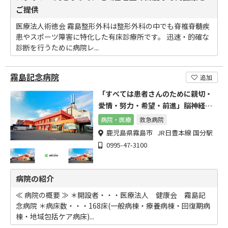
ご提供
医療法人術徳会 霧島整形外科は整形外科の中でも脊椎脊髄疾
患やスポーツ障害に特化した有床診療所です。 迅速・的確な
診断を行うために病院レ...
霧島記念病院
追加
「すべては患者さんのために親切・
愛情・努力・希望・前進」脳神経外
科の最先端医療を目指します
病院・医療
救急病院
鹿児島県霧島市 JR日豊本線 国分駅
0995-47-3100
病院の紹介
≪ 病院の概要 ≫ ＊開設者・・・医療法人 健康会 霧島記
念病院 ＊病床数・・・168床(一般病棟・療養病棟・回復期病
棟・地域包括ケア病床)...