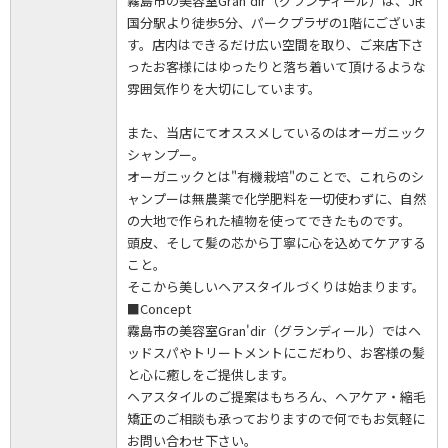
霧島市の美容室Gran'dir（グランディール）は、JR
国分駅より徒歩5分、パークプラザの1階にございま
す。店内はできるだけ広い空間を取り、ご来店下さ
ったお客様にはゆったりと落ち着いて頂けるような
雰囲気作りを大切にしています。
また、当店にてオススメしているのはオーガニック
シャンプー。
オーガニックとは"有機栽培"のことで、これらのシ
ャンプーは無農薬で化学肥料を一切使わずに、自然
の大地で作られた植物を使ってできたものです。
頭皮、そして髪の芯から丁寧に心を込めてケアする
こと。
そこから美しいヘアスタイルづくりは始まります。
■Concept
霧島市の美容室Gran'dir（グランディール）ではヘ
ッドスパやトリートメントにこだわり、お客様の髪
と心に癒しをご提供します。
ヘアスタイルのご提案はもちろん、ヘアケア・縮毛
矯正のご相談も承っておりますので何でもお気軽に
お問い合わせ下さい。