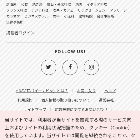
居酒屋
和食
焼き鳥
懐石・会席料理
焼肉
イタリア料理
フランス料理
アジア料理
喫茶・カフェ
リラクゼーション
マッサージ
カラオケ
ビジネスホテル
内科
小児科
動物病院
会計事務所
法律事務所
掲載者ログイン
FOLLOW US!
e-NAVITA（イーナビタ）とは？
お気に入り
ヘルプ
利用規約
個人情報の取り扱いについて
運営会社
サイトマップ
広告掲載に関するお問い合わせ
サイトの内容に関するお問い合わせ
当サイトでは、利用者が当サイトを閲覧する際のサービス向
上およびサイトの利用状況把握のため、クッキー（Cookie）
を使用しています。当サイトでは閲覧を継続されることで、ク