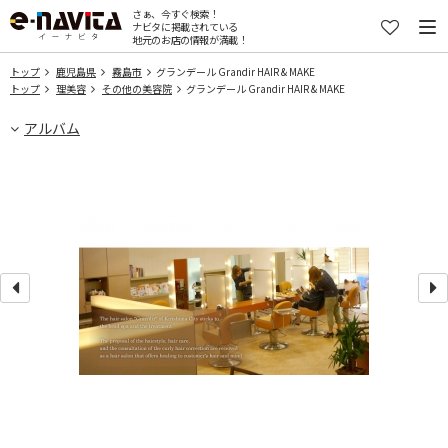
さぁ、今すぐ検索！
ナビタに掲載されている
地元のお店の情報が満載！
トップ
鹿児島県
霧島市
グランデール Grandir HAIR & MAKE
トップ
理美容
その他の美容院
グランデール Grandir HAIR & MAKE
アルバム