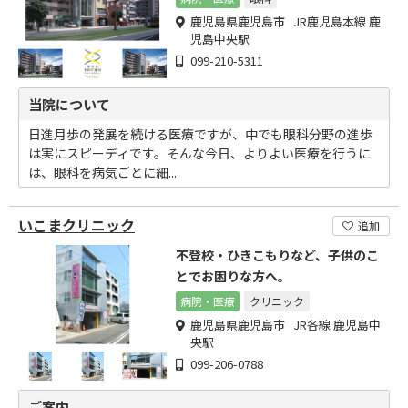
鹿児島県鹿児島市 JR鹿児島本線 鹿
児島中央駅
099-210-5311
当院について
日進月歩の発展を続ける医療ですが、中でも眼科分野の進歩
は実にスピーディです。そんな今日、よりよい医療を行うに
は、眼科を病気ごとに細...
いこまクリニック
追加
不登校・ひきこもりなど、子供のこ
とでお困りな方へ。
病院・医療
クリニック
鹿児島県鹿児島市 JR各線 鹿児島中
央駅
099-206-0788
ご案内