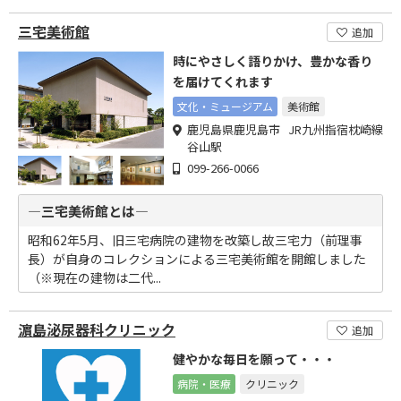
三宅美術館
追加
時にやさしく語りかけ、豊かな香り
を届けてくれます
文化・ミュージアム
美術館
鹿児島県鹿児島市 JR九州指宿枕崎線
谷山駅
099-266-0066
―三宅美術館とは―
昭和62年5月、旧三宅病院の建物を改築し故三宅力（前理事
長）が自身のコレクションによる三宅美術館を開館しました
（※現在の建物は二代...
濵島泌尿器科クリニック
追加
健やかな毎日を願って・・・
病院・医療
クリニック