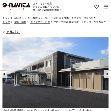
さぁ、今すぐ検索！
ナビタに掲載されている
地元のお店の情報が満載！
トップ
茨城県
ひたちなか市
フロイデ総合 在宅サポートセンターひたちなか
トップ
介護・福祉
デイケアサービス
フロイデ総合 在宅サポートセンターひたちなか
アルバム
小規模多機能ホームやリハビリテーションを受けられます