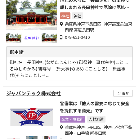
地元の人々に「長田さん」の愛称で
親しまれる長田神社で厄除け厄払
い。
神社
神社
兵庫県神戸市長田区 神戸高速鉄道東
西線 高速長田駅
078-621-3410
御由緒
御社名 長田神社(ながたじんじゃ) 御祭神 事代主神(ことし
ろぬしのかみ) 御尊号 於天事代(あめにことしろ) 於虚事
代(そらにことしろ...
ジャパンテック株式会社
追加
警備業は『他人の需要に応じて安全
を提供する商売』です
企業・事務所
人材派遣
兵庫県神戸市長田区 神戸市営地下鉄
西神・山手線 新長田駅