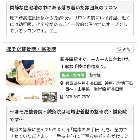
閑静な住宅地の中にある落ち着いた雰囲気のサロン
地下鉄高速長田駅から徒歩8分。サロンの前には保育園、近く
には幼稚園、小学校があるごく一般的な住宅地にオープンし
ているサロンです。 エ...
ほそだ整骨院・鍼灸院
追加
新長田駅すぐ。一人一人に合わせた
丁寧な手技に自信あり。
鍼灸・整骨院
整骨院
兵庫県神戸市長田区 神戸市営地下鉄
西神・山手線・海岸線 新長田駅
078-647-7570
～ほそだ整骨院・鍼灸院は地域密着型の整骨院・鍼灸院
です～
地域の皆様に喜んでいただける｢健康のお手伝い｣を、全力で
させていただきます！ ｢手技中心｣で丁寧な施術を心がけてい