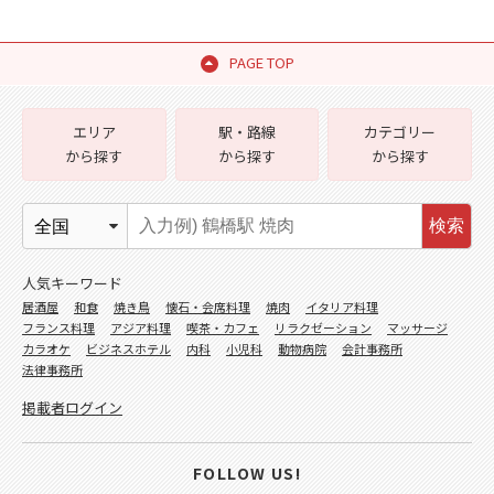
PAGE TOP
エリア
駅・路線
カテゴリー
から探す
から探す
から探す
検索
人気キーワード
居酒屋
和食
焼き鳥
懐石・会席料理
焼肉
イタリア料理
フランス料理
アジア料理
喫茶・カフェ
リラクゼーション
マッサージ
カラオケ
ビジネスホテル
内科
小児科
動物病院
会計事務所
法律事務所
掲載者ログイン
FOLLOW US!