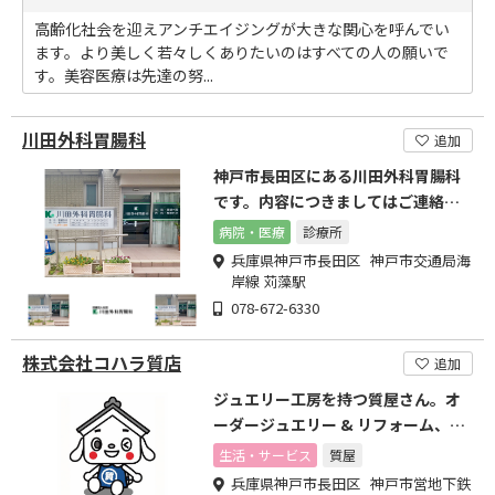
高齢化社会を迎えアンチエイジングが大きな関心を呼んでい
ます。より美しく若々しくありたいのはすべての人の願いで
す。美容医療は先達の努...
川田外科胃腸科
追加
神戸市長田区にある川田外科胃腸科
です。内容につきましてはご連絡下
さい
病院・医療
診療所
兵庫県神戸市長田区 神戸市交通局海
岸線 苅藻駅
078-672-6330
株式会社コハラ質店
追加
ジュエリー工房を持つ質屋さん。オ
ーダージュエリー & リフォーム、指
輪のサイズ直し等
生活・サービス
質屋
兵庫県神戸市長田区 神戸市営地下鉄