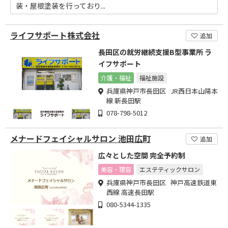
装・屋根塗装を行っており...
ライフサポート株式会社
追加
長田区の就労継続支援B型事業所 ラ
イフサポート
介護・福祉
福祉施設
兵庫県神戸市長田区 JR西日本山陽本
線 新長田駅
078-798-5012
メナードフェイシャルサロン 池田広町
追加
広々とした空間 完全予約制
美容・理容
エステティックサロン
兵庫県神戸市長田区 神戸高速鉄道東
西線 高速長田駅
080-5344-1335