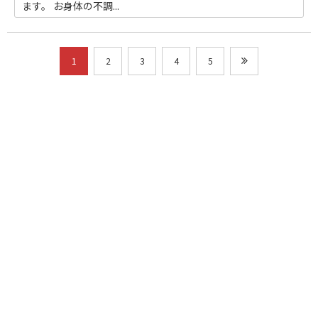
ます。 お身体の不調...
1
2
3
4
5