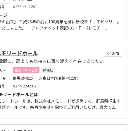
0277-45-2258
番号
ージ
章の由来】 平成26年の創立100周年を機に新校章『ＪＴＫツリー』
いたしました。 アルファベット表記のJ・T・Kをモチー...
メモリードホール
追加
瞬間に、誰よりも気持ちに寄り添える存在でありたい
リー
生活・サービス
葬儀社
群馬県桐生市 JR東日本両毛線 桐生駅
・駅
0277-22-0983
番号
モリードホールとは
モリードホールは、株式会社メモリードが運営する、群馬県桐生市
葬祭ホールです。宗旨や宗派を問わずご利用いただけ、最大で2...