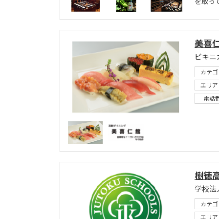
を取っ
美喜
ビキニ
カテゴ
エリア
電話
樹徳
学校法
カテゴ
エリア