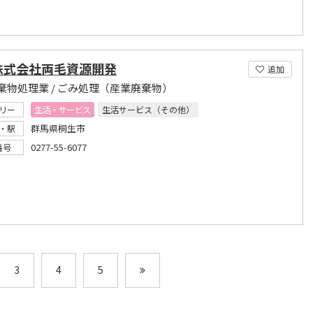
K株式会社両毛資源開発
追加
棄物処理業 / ごみ処理（産業廃棄物）
リー
生活・サービス
生活サービス（その他）
群馬県桐生市
・駅
0277-55-6077
番号
3
4
5