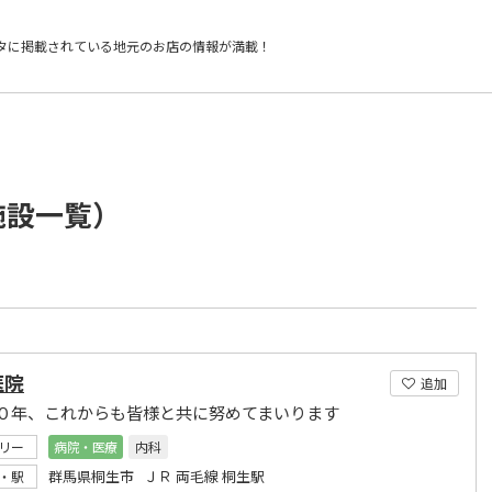
タに掲載されている
地元のお店の情報が満載！
施設一覧）
医院
追加
０年、これからも皆様と共に努めてまいります
リー
病院・医療
内科
群馬県桐生市 ＪＲ 両毛線 桐生駅
・駅