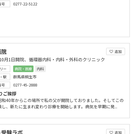
0277-22-5122
番号
醫院
追加
0年10月1日開院、循環器内科・内科・外科のクリニック
リー
病院・医療
内科
群馬県桐生市
・駅
0277-45-2888
番号
りご挨拶
昭和40年からこの場所で私の父が開院しておりました。そしてこの
装し、新たに生まれ変わり診療を開始します。病気を早期に発...
ト受験ラボ
追加