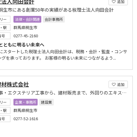
士法人向田会計
追加
桐生市にある創業50年の実績がある税理士法人向田会計
リー
法律・会計関連
会計事務所
群馬県桐生市
・駅
0277-45-2160
番号
とともに明るい未来へ
0年にスタートした税理士法人向田会計は、税務・会計・監査・コンサ
ングを承っております。 お客様の明るい未来につながるよう...
建材株式会社
追加
土木工事・エクステリア工事から、建材販売まで、外回りのエキスパート
リー
企業・事務所
建設業
群馬県桐生市
・駅
0277-52-1616
番号