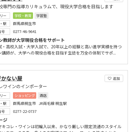
校専門の指導カリキュラムで、現役大学合格を目指します
リー
学校・教育
学習塾
群馬県桐生市
・駅
0277-46-9641
番号
ン教師が大学現役合格をサポート
試・高校入試・大学入試で、20年以上の経験と高い進学実績を持つ
ン講師が、大学への現役合格を目指す生徒を万全の体制でサポ...
ヴかない屋
追加
レワインのインポーター
リー
ショッピング
酒店
群馬県桐生市 JR両毛線 桐生駅
・駅
0277-22-0737
番号
ージ
マキコレ・ワインは初輸入以来、かなり厳しい限定流通のスタイル