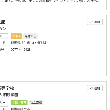
ています。その為、多くのお客様やワイン・ファンの皆さんから...
仁館
追加
カン
リー
グルメ
海鮮料理
群馬県桐生市 JR 桐生駅
・駅
0277-44-5921
番号
高等学校
追加
人 明照学園
リー
学校・教育
私立高校
群馬県桐生市
・駅