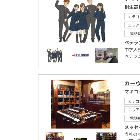
桐生高
カテゴ
エリア
電話
ベテラ
中学入
ベテラ
カー
マキコ
カテゴ
エリア
電話
メッセ
当社の