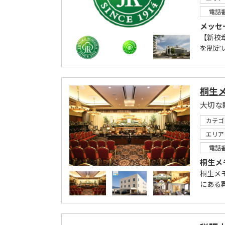
電話
メッセ
【新校
を制定
桐生
大切な
カテゴ
エリア
電話
桐生メ
桐生メ
にある