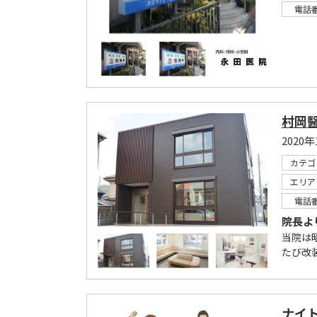
電話
村岡
202
カテゴ
エリア
電話
院長よ
当院は
たび改
ナイ