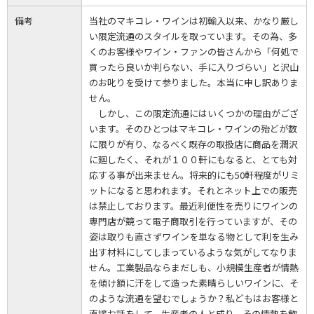
備考
当社のマキコレ・ワインは初輸入以来、かなり厳し
い限定流通のスタイルを取っています。その為、多
くのお客様やワイン・ファンの皆さんから「何処で
買ったら良いか判らない、手に入りづらい」と沢山
のお叱りを受けて参りました。本当に申し訳ありま
せん。
しかし、この限定流通にはいくつかの理由がござ
います。そのひとつはマキコレ・ワインの殆どが数
に限りが有り、なるべく既存の取扱店に商品を潤沢
に廻したく、それが１００軒にもなると、とても対
応する事が出来ません。将来的にも50軒程度がリミ
ットになると思われます。それとネット上での販売
は禁止しております。最近利便性を売りにワインの
専門店が競って電子商取引を行っていますが、その
姿は取りも直さずワインを単なる物として利を生み
出す材料にしてしまっているような気がしてなりま
せん。工業製品ならまだしも、小規模生産者が情熱
を傾け額に汗をして造った素晴らしいワインに、そ
のような流通を望むでしょうか？私どもはお客様と
直接お話をして、生産者の人と成り、その情熱を飲