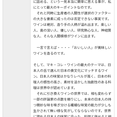
に詰める、という一見本当に簡単に思える事が、私
にとって最大のキーポイントなのです。
それと同時に生産者の人間性が選択のファクター
の大きな要素に成ったのは否定できない事実です。
ワインは絶対、造り手の人柄が溢れ出ます。楽しい
人、奥の深い人、優しい人、研究熱心な人、神経質
な人、そんな人間模様がワインに出ます。
一言で言えば・・・・「おいしい人」が美味しい
ワインを造るのです。
そして、マキ・コレ・ワインの最大のテーマは、日
本人の舌で選んだ日本の食文化にマッチするワイ
ン。日本人の味覚はかなりレベルが高く、日本の料
理人の感性の高さ、素材を活かした独創性のある料
理は世界中が認めています。
それに引き換えワインの世界では、相も変わらず
一部の評論家の点数を頼りにし、本来の日本人の持
つ微妙な味を嗅ぎ分ける繊細な味覚の能力が少しも
生かされて無い様な気がしてならないのです。世界
に誇れる日本人の味覚に合った、料理と併せると相