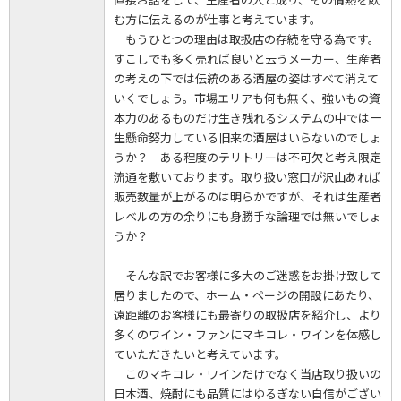
む方に伝えるのが仕事と考えています。
もうひとつの理由は取扱店の存続を守る為です。
すこしでも多く売れば良いと云うメーカー、生産者
の考えの下では伝統のある酒屋の姿はすべて消えて
いくでしょう。市場エリアも何も無く、強いもの資
本力のあるものだけ生き残れるシステムの中では一
生懸命努力している旧来の酒屋はいらないのでしょ
うか？ ある程度のテリトリーは不可欠と考え限定
流通を敷いております。取り扱い窓口が沢山あれば
販売数量が上がるのは明らかですが、それは生産者
レベルの方の余りにも身勝手な論理では無いでしょ
うか？
そんな訳でお客様に多大のご迷惑をお掛け致して
居りましたので、ホーム・ページの開設にあたり、
遠距離のお客様にも最寄りの取扱店を紹介し、より
多くのワイン・ファンにマキコレ・ワインを体感し
ていただきたいと考えています。
このマキコレ・ワインだけでなく当店取り扱いの
日本酒、焼酎にも品質にはゆるぎない自信がござい