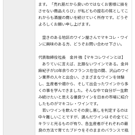
ます。「売れ筋だから良いのではなくお客様に損を
させない商品えらび」が私どもの座右の銘としてこ
れからも酒屋の商いを続けていく所存です。どうぞ
よろしくお願い申し上げます。
空きのある地区のワイン屋さんでマキコレ・ワイ
ンに興味のある方、どうぞお問い合わせ下さい。
代表取締役社長 金井 強【マキコレワインとは】
ありていに言えば、比類ないワインである。金井
麻紀子が10年余りのフランス在住の間、沢山のワイ
ン業界の人々と出会い、さまざまなワインを体験
し、生産者や畑から、そして出会ったワインから多
くの事を学んできました。そんな中で自分が一生飲
み続けたいと思える優良ワインを日本の市場に紹介
したものがマキコレ・ワインです。
若いワインを飲んでその良し悪しを判定するのは
中々難しいことですが、選んだワインはその全てに
キラリと光るものが有り、各生産者がそれぞれの最
良の方法で育てたブドウをそのままのバランスで瓶