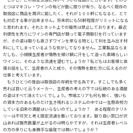
とつはマキコレ・ワインの殆どが数に限りが有り、なるべく既存の
取扱店に商品を潤沢に廻したく、それが１００軒にもなると、とて
も対応する事が出来ません。将来的にも50軒程度がリミットになる
と思われます。それとネット上での販売は禁止しております。最近
利便性を売りにワインの専門店が競って電子商取引を行っています
が、その姿は取りも直さずワインを単なる物として利を生み出す材
料にしてしまっているような気がしてなりません。工業製品ならま
だしも、小規模生産者が情熱を傾け額に汗をして造った素晴らしい
ワインに、そのような流通を望むでしょうか？私どもはお客様と直
接お話をして、生産者の人と成り、その情熱を飲む方に伝えるのが
仕事と考えています。
もうひとつの理由は取扱店の存続を守る為です。すこしでも多く
売れば良いと云うメーカー、生産者の考えの下では伝統のある酒屋
の姿はすべて消えていくでしょう。市場エリアも何も無く、強いも
の資本力のあるものだけ生き残れるシステムの中では一生懸命努力
している旧来の酒屋はいらないのでしょうか？ ある程度のテリト
リーは不可欠と考え限定流通を敷いております。取り扱い窓口が沢
山あれば販売数量が上がるのは明らかですが、それは生産者レベル
の方の余りにも身勝手な論理では無いでしょうか？