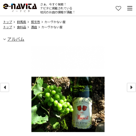
さぁ、今すぐ検索！
ナビタに掲載されている
地元のお店の情報が満載！
トップ
群馬県
桐生市
カーヴかない屋
トップ
食料品
酒店
カーヴかない屋
アルバム