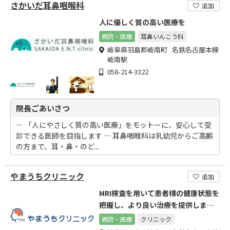
さかいだ耳鼻咽喉科
追加
人に優しく質の高い医療を
病院・医療
耳鼻いんこう科
岐阜県羽島郡岐南町 名鉄名古屋本線
岐南駅
058-214-3322
院長ごあいさつ
― 「人にやさしく質の高い医療」をモットーに、安心して受
診できる医師を目指します ― 耳鼻咽喉科は乳幼児からご高齢
の方まで、耳・鼻・のど...
やまうちクリニック
追加
MRI検査を用いて患者様の健康状態を
把握し、より良い治療を提供しま
す。
病院・医療
クリニック