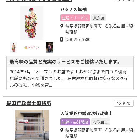
ハタチの振袖
生活・サービス
貸衣装
岐阜県羽島郡岐南町 名鉄名古屋本線
岐南駅
058-215-6580
最高級の品質と充実のサービスをご提供いたします。
2014年7月にオープンのお店です！おかげさまで口コミ優秀
店舗にも選んで頂きました。 名古屋本店同様に様々なスタイ
ルの振袖、小物を常...
柴田行政書士事務所
追加
入管業務申請取次行政書士
法律・会計関連
行政書士
岐阜県羽島郡岐南町 名鉄名古屋本線
岐南駅