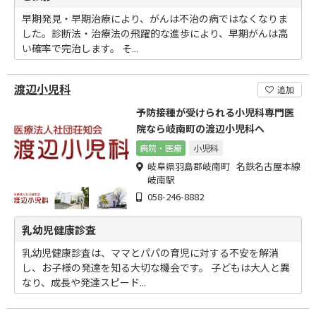
早期発見・早期治療により、がんは不治の病ではなくなりま
した。診断法・治療法の飛躍的な進歩により、早期がんは高
い確率で完治します。 そ...
渡辺小児科
追加
予防接種が受けられる小児科専門医
院なら岐南町の渡辺小児科へ
病院・医療
小児科
岐阜県羽島郡岐南町 名鉄名古屋本線
岐南駅
058-246-8882
乳幼児健康診査
乳幼児健康診査は、ママとパパの育児に対する不安を解消
し、お子様の発達を知る大切な機会です。 子どもは大人と異
なり、成長や発達スピード...