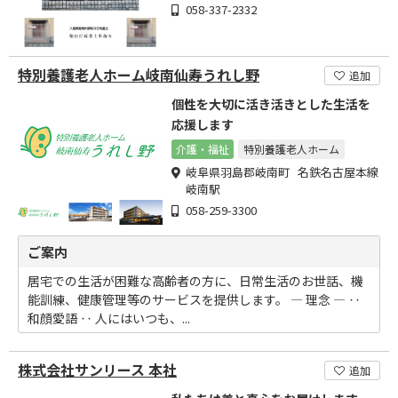
058-337-2332
特別養護老人ホーム岐南仙寿うれし野
追加
個性を大切に活き活きとした生活を
応援します
介護・福祉
特別養護老人ホーム
岐阜県羽島郡岐南町 名鉄名古屋本線
岐南駅
058-259-3300
ご案内
居宅での生活が困難な高齢者の方に、日常生活のお世話、機
能訓練、健康管理等のサービスを提供します。 ― 理念 ― ‥
和顔愛語 ‥ 人にはいつも、...
株式会社サンリース 本社
追加