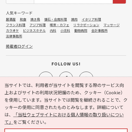
人気キーワード
居酒屋
和食
焼き鳥
懐石・会席料理
焼肉
イタリア料理
フランス料理
アジア料理
喫茶・カフェ
リラクゼーション
マッサージ
カラオケ
ビジネスホテル
内科
小児科
動物病院
会計事務所
法律事務所
掲載者ログイン
FOLLOW US!
当サイトでは、利用者が当サイトを閲覧する際のサービス向
上およびサイトの利用状況把握のため、クッキー（Cookie）
を使用しています。当サイトでは閲覧を継続されることで、ク
e-NAVITA（イーナビタ）とは？
お気に入り
ヘルプ
ッキーの使用に同意されたものとみなします。詳細について
利用規約
個人情報の取り扱いについて
運営会社
は、
「当社ウェブサイトにおける個人情報の取り扱いについ
サイトマップ
広告掲載に関するお問い合わせ
て」
をご覧ください。
サイトの内容に関するお問い合わせ