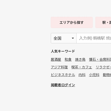
エリア
から探す
駅・
人気キーワード
居酒屋
和食
焼き鳥
懐石・会席料
アジア料理
喫茶・カフェ
リラクゼ
ビジネスホテル
内科
小児科
動物
掲載者ログイン