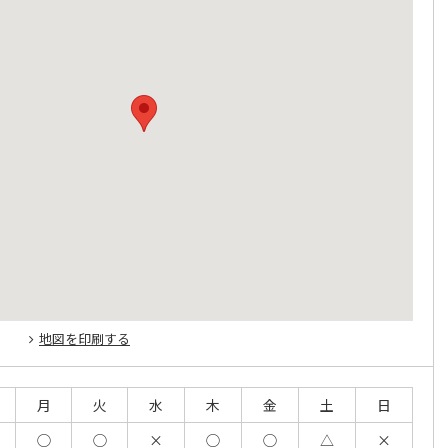
地図を印刷する
月
火
水
木
金
土
日
◯
◯
×
◯
◯
△
×