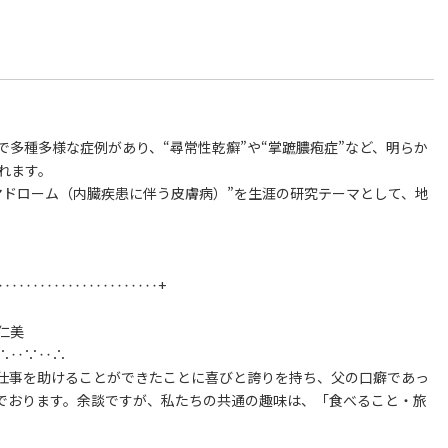
多種多様な症例があり、“尋常性乾癬”や“掌蹠膿疱症”など、明らか
れます。
マドローム（内臓疾患に伴う皮膚病）”を生涯の研究テーマとして、地
‥‥‥‥‥‥‥‥‥‥‥‥+
仁美
∴‥∵‥∴
仕事を助けることができたことに喜びと誇りを持ち、父の口癖であっ
んでおります。余談ですが、私たちの共通の趣味は、「食べること・旅