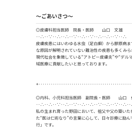
～ごあいさつ～
◎皮膚科担当医師 院長・医師 山口 文雄
‥∴‥∵‥∴‥∴‥∵‥∴‥∵‥∴‥∴‥∵‥∴
皮膚疾患にはいわゆる水虫（足白癬）から膠原病まで
な原因が解明されていない難治性の疾患も多くみら
現代社会を象徴している“アトピー皮膚炎”や“デル
域医療に貢献したいと思っております。
+‥‥‥‥‥‥‥‥‥‥‥‥‥‥‥‥‥‥‥‥‥‥
◎内科、小児科担当医師 副院長・医師 山口 
‥∴‥∴‥∵‥∴‥∵‥∴‥∴‥∵‥∴‥∵‥∴‥
私の生まれ育った野田において、祖父や父の築いた
た“医は仁術なり”の言葉に心して、日々診療に励
行」です。