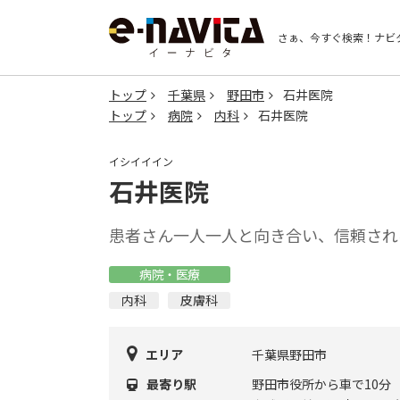
さぁ、今すぐ検索！
ナビ
トップ
千葉県
野田市
石井医院
トップ
病院
内科
石井医院
イシイイイン
石井医院
患者さん一人一人と向き合い、信頼され
病院・医療
内科
皮膚科
エリア
千葉県野田市
最寄り駅
野田市役所から車で10分