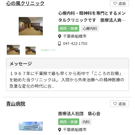
心の風クリニック
追加
心療内科・精神科を専門とするメン
タルクリニックです 医療法人爽風
会
病院・医療
心療内科
千葉県船橋市
047-422-1750
メッセージ
１９６７年に千葉県で最も早くから街中で「こころの診療」
を始めた当クリニックは,、入院から外来治療への精神医療の
急激な変化の時代に合...
青山病院
追加
医療法人社団 慈心会
病院・医療
内科
千葉県船橋市