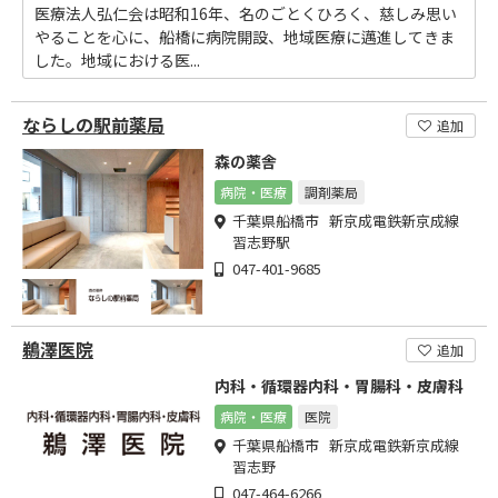
医療法人弘仁会は昭和16年、名のごとくひろく、慈しみ思い
やることを心に、船橋に病院開設、地域医療に邁進してきま
した。地域における医...
ならしの駅前薬局
追加
森の薬舎
病院・医療
調剤薬局
千葉県船橋市 新京成電鉄新京成線
習志野駅
047-401-9685
鵜澤医院
追加
内科・循環器内科・胃腸科・皮膚科
病院・医療
医院
千葉県船橋市 新京成電鉄新京成線
習志野
047-464-6266