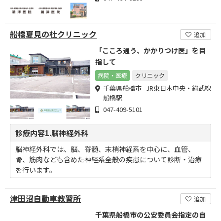
船橋夏見の杜クリニック
追加
「こころ通う、かかりつけ医」を目
指して
病院・医療
クリニック
千葉県船橋市 JR東日本中央・総武線
船橋駅
047-409-5101
診療内容1.脳神経外科
脳神経外科では、脳、脊髄、末梢神経系を中心に、血管、
骨、筋肉なども含めた神経系全般の疾患について診断・治療
を行います。
津田沼自動車教習所
追加
千葉県船橋市の公安委員会指定の自