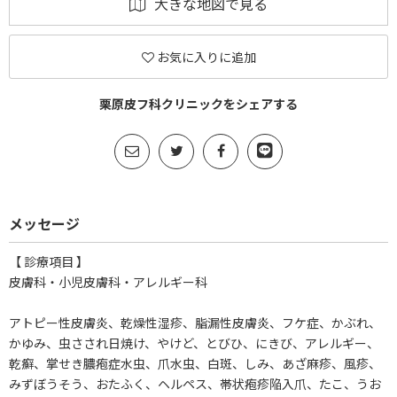
大きな地図で見る
お気に入りに追加
栗原皮フ科クリニックをシェアする
メッセージ
【 診療項目 】
皮膚科・小児皮膚科・アレルギー科
アトピー性皮膚炎、乾燥性湿疹、脂漏性皮膚炎、フケ症、かぶれ、
かゆみ、虫さされ日焼け、やけど、とびひ、にきび、アレルギー、
乾癬、掌せき膿疱症水虫、爪水虫、白斑、しみ、あざ麻疹、風疹、
みずぼうそう、おたふく、ヘルペス、帯状疱疹陥入爪、たこ、うお