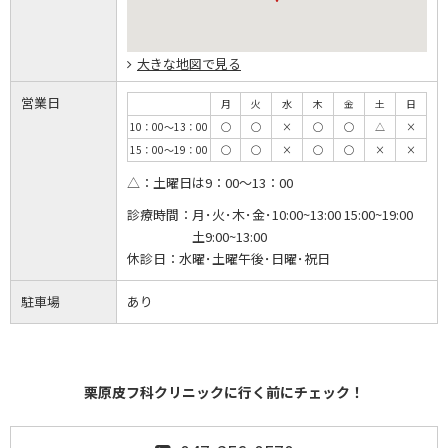
大きな地図で見る
営業日
月
火
水
木
金
土
日
10：00～13：00
◯
◯
×
◯
◯
△
×
15：00～19：00
◯
◯
×
◯
◯
×
×
△：土曜日は9：00～13：00
診療時間：
月･火･木･金･10:00~13:00 15:00~19:00
土9:00~13:00
休診日：
水曜･土曜午後･日曜･祝日
駐車場
あり
栗原皮フ科クリニックに行く前にチェック！