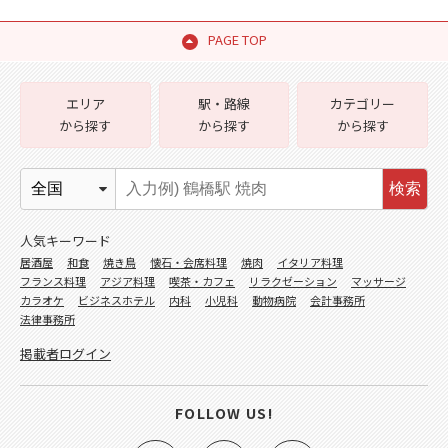
PAGE TOP
エリア
駅・路線
カテゴリー
から探す
から探す
から探す
検索
人気キーワード
居酒屋
和食
焼き鳥
懐石・会席料理
焼肉
イタリア料理
フランス料理
アジア料理
喫茶・カフェ
リラクゼーション
マッサージ
カラオケ
ビジネスホテル
内科
小児科
動物病院
会計事務所
法律事務所
掲載者ログイン
FOLLOW US!