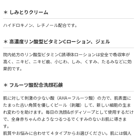
＊ しみとりクリーム
ハイドロキノン、レチノール配合です。
＊ 高濃度リン酸型ビタミンCローション、ジェル
院内処方のリン酸型ビタミンC誘導体ローションは安全で吸収率が
高く、ニキビ、ニキビ痕、小じわ、しみ、くすみ、たるみなどに効
果的です。
＊ フルーツ酸配合洗顔石鹸
肌に対して刺激の少ない酸（AHA＝フルーツ酸）の力で、肌表面に
たまった古い角質を優しくピール（剥離）して、新しい細胞の生ま
れ変わりを助けます。毎日の洗顔&ボディソープとして使用するだけ
で、全身赤ちゃんのようなつるつるでくすみのないお肌に導きま
す。
肌質やお悩みに合わせて４タイプからお選びください。肌には個人