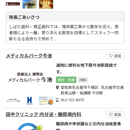
院長ごあいさつ
しばた歯科・矯正歯科では、増改築工事から数年を迎え、患
者様により一層、寄り添える医院を目標としてスタッフ一同
新たなる気持ちで努めて...
メディカルパーク今池
追加
通院に便利な地下鉄今池駅直結で
す。
病院・医療
内科
愛知県名古屋市千種区 名古屋市交通
局東山線・桜通線 今池駅
052-715-6070
田中クリニック 内分泌・糖尿病内科
追加
糖尿病や甲状腺などの内分泌疾患専