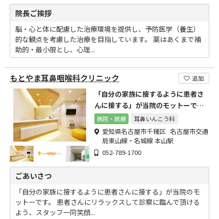
院長ご挨拶
脳・心と体に配慮した治療環境を提供し、予防医学（養生）
的な観点を考慮した治療を目指しています。 薬はあくまで補
助的・最小限とし、心理...
もとやま耳鼻咽喉科クリニック
追加
「自分の家族に接するように患者さ
んに接する」が当院のモットーで
す。
病院・医療
耳鼻いんこう科
愛知県名古屋市千種区 名古屋市交通
局東山線・名城線 本山駅
052-789-1700
ごあいさつ
「自分の家族に接するように患者さんに接する」が当院のモ
ットーです。 患者さんにリラックスして診察に臨んで頂ける
よう、スタッフ一同笑顔...