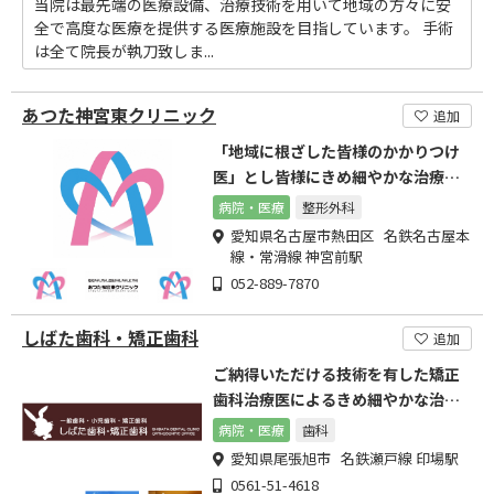
当院は最先端の医療設備、治療技術を用いて地域の方々に安
全で高度な医療を提供する医療施設を目指しています。 手術
は全て院長が執刀致しま...
あつた神宮東クリニック
追加
「地域に根ざした皆様のかかりつけ
医」とし皆様にきめ細やかな治療を
目指します。
病院・医療
整形外科
愛知県名古屋市熱田区 名鉄名古屋本
線・常滑線 神宮前駅
052-889-7870
しばた歯科・矯正歯科
追加
ご納得いただける技術を有した矯正
歯科治療医によるきめ細やかな治療
をご提供しております。
病院・医療
歯科
愛知県尾張旭市 名鉄瀬戸線 印場駅
0561-51-4618