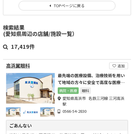
TOPページに戻る
検索結果
(愛知県周辺の店舗/施設一覧）
17,419件
高浜翼眼科
追加
最先端の医療設備、治療技術を用い
て地域の方々に安全で高度な医療を
提供する医療施設を目指す。
病院・医療
眼科
愛知県高浜市 名鉄三河線 三河高浜
駅
0566-54-2830
ごあんない