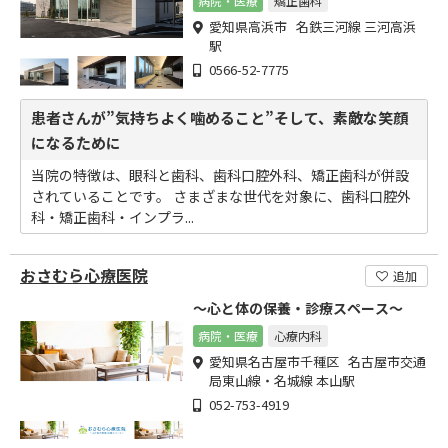
病院・医療
矯正歯科
愛知県高浜市 名鉄三河線 三河高浜
駅
0566-52-7775
患者さんが”気持ちよく噛めること”そして、素敵な笑顔
になるために
当院の特徴は、眼科と歯科、歯科口腔外科、矯正歯科が併設
されていることです。 さまざまな世代を対象に、歯科口腔外
科・矯正歯科・インプラ...
おさむら心療医院
追加
～心と体の保養・診療スペース～
病院・医療
心療内科
愛知県名古屋市千種区 名古屋市交通
局東山線・名城線 本山駅
052-753-4919