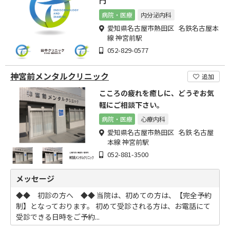
門
病院・医療
内分泌内科
愛知県名古屋市熱田区 名鉄名古屋本
線 神宮前駅
052-829-0577
神宮前メンタルクリニック
追加
こころの疲れを癒しに、どうぞお気
軽にご相談下さい。
病院・医療
心療内科
愛知県名古屋市熱田区 名鉄 名古屋
本線 神宮前駅
052-881-3500
メッセージ
◆◆ 初診の方へ ◆◆ 当院は、初めての方は、【完全予約
制】となっております。 初めて受診される方は、お電話にて
受診できる日時をご予約...