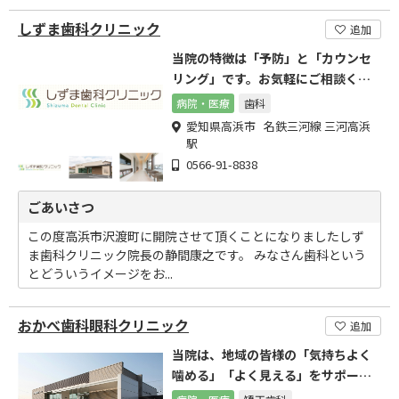
しずま歯科クリニック
追加
当院の特徴は「予防」と「カウンセ
リング」です。お気軽にご相談くだ
さい
病院・医療
歯科
愛知県高浜市 名鉄三河線 三河高浜
駅
0566-91-8838
ごあいさつ
この度高浜市沢渡町に開院させて頂くことになりましたしず
ま歯科クリニック院長の静間康之です。 みなさん歯科という
とどういうイメージをお...
おかべ歯科眼科クリニック
追加
当院は、地域の皆様の「気持ちよく
噛める」「よく見える」をサポート
します。