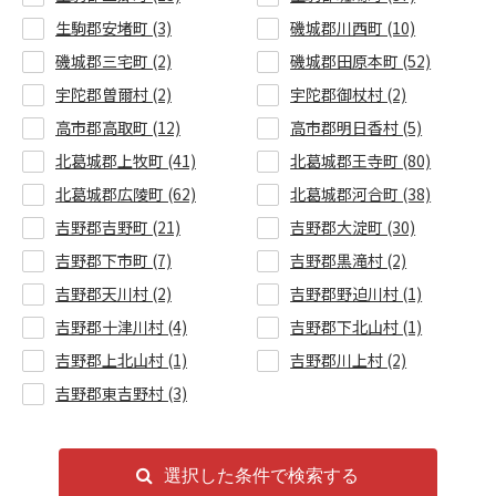
生駒郡安堵町 (3)
磯城郡川西町 (10)
磯城郡三宅町 (2)
磯城郡田原本町 (52)
宇陀郡曽爾村 (2)
宇陀郡御杖村 (2)
高市郡高取町 (12)
高市郡明日香村 (5)
北葛城郡上牧町 (41)
北葛城郡王寺町 (80)
北葛城郡広陵町 (62)
北葛城郡河合町 (38)
吉野郡吉野町 (21)
吉野郡大淀町 (30)
吉野郡下市町 (7)
吉野郡黒滝村 (2)
吉野郡天川村 (2)
吉野郡野迫川村 (1)
吉野郡十津川村 (4)
吉野郡下北山村 (1)
吉野郡上北山村 (1)
吉野郡川上村 (2)
吉野郡東吉野村 (3)
選択した条件で検索する