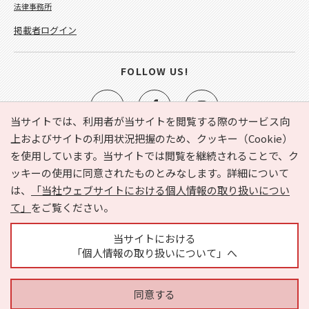
法律事務所
掲載者ログイン
FOLLOW US!
当サイトでは、利用者が当サイトを閲覧する際のサービス向
上およびサイトの利用状況把握のため、クッキー（Cookie）
を使用しています。当サイトでは閲覧を継続されることで、ク
e-NAVITA（イーナビタ）とは？
お気に入り
ヘルプ
ッキーの使用に同意されたものとみなします。詳細について
利用規約
個人情報の取り扱いについて
運営会社
は、
「当社ウェブサイトにおける個人情報の取り扱いについ
サイトマップ
広告掲載に関するお問い合わせ
て」
をご覧ください。
サイトの内容に関するお問い合わせ
当サイトにおける
「個人情報の取り扱いについて」へ
同意する
Copyright © HYOJITO.Co.,Ltd. All Rights Reserved.