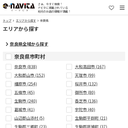
さぁ、今すぐ検索！
ナビタに掲載されている
地元のお店の情報が満載！
トップ
エリアから探す
奈良県
エリアから探す
奈良県全域から探す
奈良県市町村
奈良市 (838)
大和高田市 (167)
大和郡山市 (152)
天理市 (99)
橿原市 (254)
桜井市 (132)
五條市 (45)
御所市 (80)
生駒市 (240)
香芝市 (136)
葛城市 (41)
宇陀市 (40)
山辺郡山添村 (5)
生駒郡平群町 (21)
生駒郡三郷町 (23)
生駒郡斑鳩町 (37)