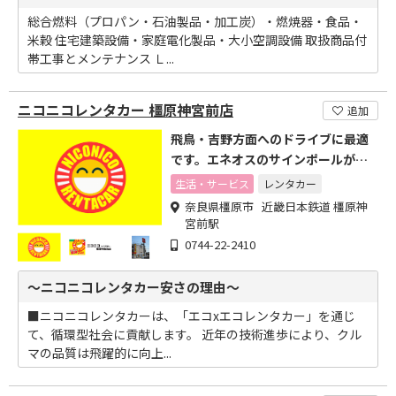
総合燃料（プロパン・石油製品・加工炭）・燃焼器・食品・
米穀 住宅建築設備・家庭電化製品・大小空調設備 取扱商品付
帯工事とメンテナンス Ｌ...
ニコニコレンタカー 橿原神宮前店
追加
飛鳥・吉野方面へのドライブに最適
です。エネオスのサインポールが目
印です。
生活・サービス
レンタカー
奈良県橿原市 近畿日本鉄道 橿原神
宮前駅
0744-22-2410
～ニコニコレンタカー安さの理由～
■ニコニコレンタカーは、「エコxエコレンタカー」を通じ
て、循環型社会に貢献します。 近年の技術進歩により、クル
マの品質は飛躍的に向上...