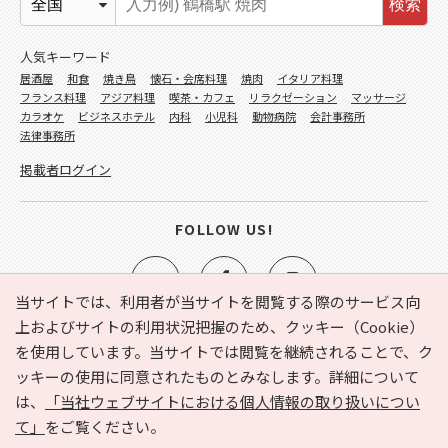
検索
人気キーワード
居酒屋
和食
焼き鳥
懐石・会席料理
焼肉
イタリア料理
フランス料理
アジア料理
喫茶・カフェ
リラクゼーション
マッサージ
カラオケ
ビジネスホテル
内科
小児科
動物病院
会計事務所
法律事務所
掲載者ログイン
FOLLOW US!
当サイトでは、利用者が当サイトを閲覧する際のサービス向
上およびサイトの利用状況把握のため、クッキー（Cookie）
を使用しています。当サイトでは閲覧を継続されることで、ク
e-NAVITA（イーナビタ）とは？
お気に入り
ヘルプ
ッキーの使用に同意されたものとみなします。詳細について
利用規約
個人情報の取り扱いについて
運営会社
は、
「当社ウェブサイトにおける個人情報の取り扱いについ
サイトマップ
広告掲載に関するお問い合わせ
て」
をご覧ください。
サイトの内容に関するお問い合わせ