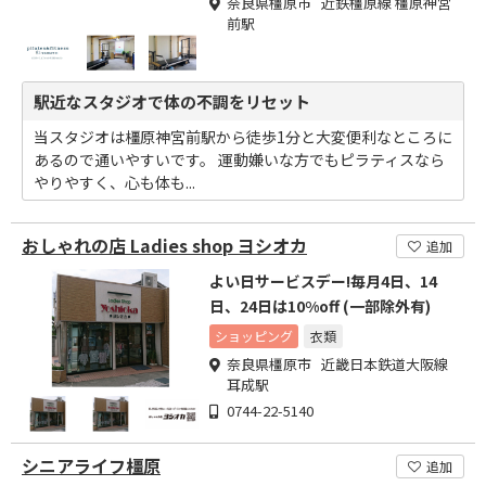
奈良県橿原市 近鉄橿原線 橿原神宮
前駅
駅近なスタジオで体の不調をリセット
当スタジオは橿原神宮前駅から徒歩1分と大変便利なところに
あるので通いやすいです。 運動嫌いな方でもピラティスなら
やりやすく、心も体も...
おしゃれの店 Ladies shop ヨシオカ
追加
よい日サービスデー!毎月4日、14
日、24日は10%off (一部除外有)
ショッピング
衣類
奈良県橿原市 近畿日本鉄道大阪線
耳成駅
0744-22-5140
シニアライフ橿原
追加