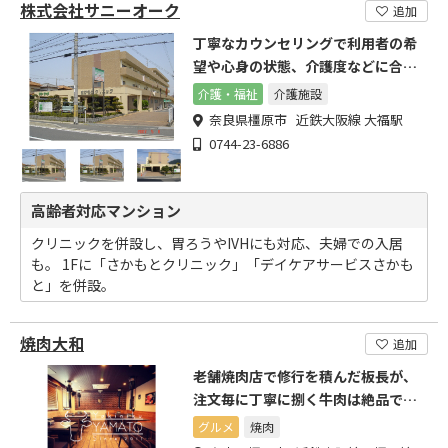
株式会社サニーオーク
追加
丁寧なカウンセリングで利用者の希
望や心身の状態、介護度などに合わ
せた最適な住まいを提案。
介護・福祉
介護施設
奈良県橿原市 近鉄大阪線 大福駅
0744-23-6886
高齢者対応マンション
クリニックを併設し、胃ろうやIVHにも対応、夫婦での入居
も。 1Fに「さかもとクリニック」「デイケアサービスさかも
と」を併設。
焼肉大和
追加
老舗焼肉店で修行を積んだ板長が、
注文毎に丁寧に捌く牛肉は絶品で
す。
グルメ
焼肉