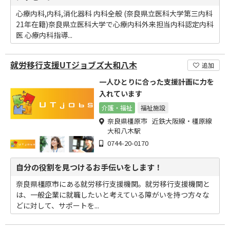
心療内科,内科,消化器科 内科全般 (奈良県立医科大学第三内科
21年在籍)奈良県立医科大学で心療内科外来担当内科認定内科
医 心療内科指導...
就労移行支援UTジョブズ大和八木
追加
一人ひとりに合った支援計画に力を
入れています
介護・福祉
福祉施設
奈良県橿原市 近鉄大阪線・橿原線
大和八木駅
0744-20-0170
自分の役割を見つけるお手伝いをします！
奈良県橿原市にある就労移行支援機関。就労移行支援機関と
は、一般企業に就職したいと考えている障がいを持つ方々な
どに対して、サポートを...