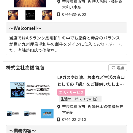
奈良県橿原市 近鉄大阪線・橿原線
大和八木駅
0744-33-9500
～Welcome!!～
当店ではA５ランク黒毛和牛の中でも脂身と赤身のバランス
が良い九州産黒毛和牛の雌牛をメインに仕入ております。 ま
た、老舗焼肉店で修業を...
株式会社高橋商店
追加
LPガスや灯油、お米など生活の窓口
としての『感』をご提供いたしま
す。
生活・サービス
生活サービス（その他）
奈良県橿原市 近畿日本鉄道 橿原神
宮前駅
0744-22-2410
～業務内容～