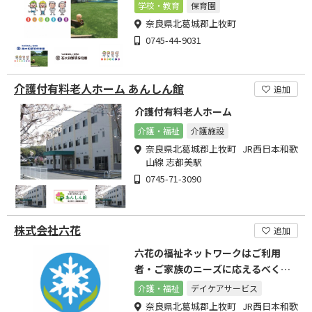
を目的とした児童福祉施設
学校・教育
保育園
奈良県北葛城郡上牧町
0745-44-9031
介護付有料老人ホーム あんしん館
追加
介護付有料老人ホーム
介護・福祉
介護施設
奈良県北葛城郡上牧町 JR西日本和歌
山線 志都美駅
0745-71-3090
株式会社六花
追加
六花の福祉ネットワークはご利用
者・ご家族のニーズに応えるべく
様々な形での支援を行っています
介護・福祉
デイケアサービス
奈良県北葛城郡上牧町 JR西日本和歌