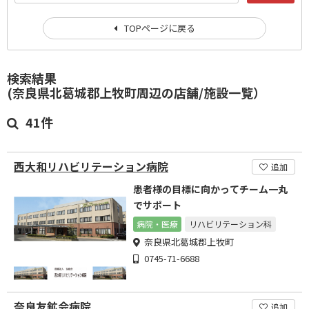
TOPページに戻る
検索結果
(奈良県北葛城郡上牧町周辺の店舗/施設一覧）
41件
西大和リハビリテーション病院
追加
患者様の目標に向かってチーム一丸
でサポート
病院・医療
リハビリテーション科
奈良県北葛城郡上牧町
0745-71-6688
奈良友鉱会病院
追加