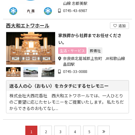
山線 志都美駅
0745-43-6987
西大和エトワホール
追加
家族葬から社葬までお任せくださ
い。
生活・サービス
葬儀社
奈良県北葛城郡上牧町 JR和歌山線
畠田駅
0745-33-0088
送る人の心（おもい）をカタチにするセレモニー
株式会社大西花香社 西大和エトワホールでは、一人ひとり
のご要望に応じたセレモニーをご提案いたします。 私たちだ
からできるのおもてなし...
1
2
3
4
5