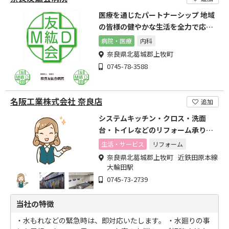
医療を通じたパートナーシップ 地域
の皆様の健やかな生活を全力で応援
します。
病院・医療
内科
奈良県北葛城郡上牧町
0745-78-3588
名阪工業株式会社 奈良店
追加
システムキッチン・クロス・洗面
台・トイレなどのリフォーム承りま
す
生活・サービス
リフォーム
奈良県北葛城郡上牧町 近鉄田原本線
大輪田駅
0745-73-2739
当社の特徴
・水もれなどの緊急時は、即対応いたします。 ・水廻りの事