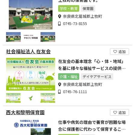
上牧町の保育園です。
学校・教育
保育園
奈良県北葛城郡上牧町
0745-73-8155
社会福祉法人 在友会
追加
在友会の基本理念「心・体・地域」
を基に様々な福祉サービスの提供を
行って参ります。
介護・福祉
デイケアサービス
奈良県北葛城郡上牧町
0745-76-1111
西大和黎明保育園
追加
仕事や病気の理由で養育が困難な場
合に保護者に代わって保育すること