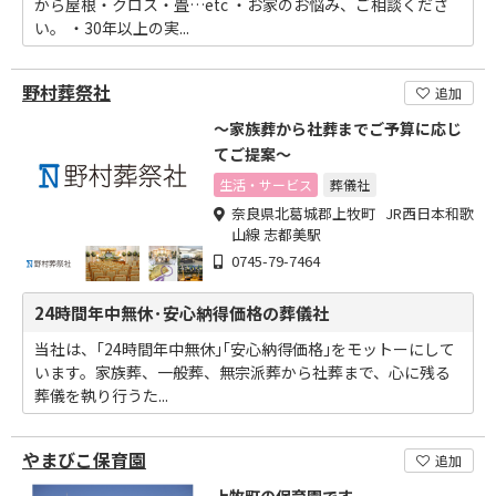
から屋根・クロス・畳…etc ・お家のお悩み、ご相談くださ
い。 ・30年以上の実...
野村葬祭社
追加
～家族葬から社葬までご予算に応じ
てご提案～
生活・サービス
葬儀社
奈良県北葛城郡上牧町 JR西日本和歌
山線 志都美駅
0745-79-7464
24時間年中無休･安心納得価格の葬儀社
当社は、｢24時間年中無休｣｢安心納得価格｣をモットーにして
います。家族葬、一般葬、無宗派葬から社葬まで、心に残る
葬儀を執り行うた...
やまびこ保育園
追加