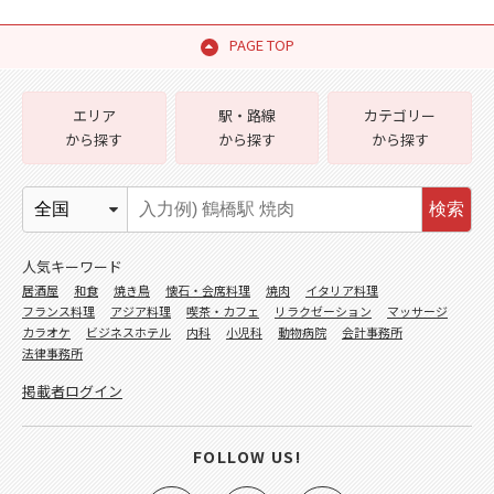
PAGE TOP
エリア
駅・路線
カテゴリー
から探す
から探す
から探す
検索
人気キーワード
居酒屋
和食
焼き鳥
懐石・会席料理
焼肉
イタリア料理
フランス料理
アジア料理
喫茶・カフェ
リラクゼーション
マッサージ
カラオケ
ビジネスホテル
内科
小児科
動物病院
会計事務所
法律事務所
掲載者ログイン
FOLLOW US!