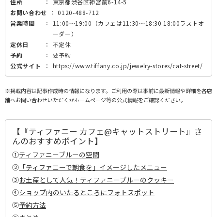
住所
：
東京都渋谷区神宮前6-14-5
お問い合わせ
：
0120-488-712
営業時間
：
11:00～19:00（カフェは11:30～18:30 18:00ラストオ
ーダー）
定休日
：
不定休
予約
：
要予約
公式サイト
：
https://www.tiffany.co.jp/jewelry-stores/cat-street/
※掲載内容は記事作成時の情報になります。ご利用の際は事前に最新情報や詳細を各店
舗へお問い合わせいただくかホームページ等の公式情報をご確認ください。
【『ティファニー カフェ@キャットストリート』さ
んのおすすめポイント】
①
ティファニーブルーの空間
②
「ティファニーで朝食を」イメージしたメニュー
③
お土産として人気！ティファニーブルーのクッキー
④
ショップ内のいたるところにフォトスポット
⑤
予約方法