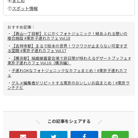
⑥
まとめ
⑦
スポット情報
おすすめ記事：
・
【青山一丁目駅】とにかくフォトジェニック！緑あふれる憩いの
複合施設 #東京子連れカフェ Vol.18
・
【吉祥寺駅】まるで絵本の世界！ワクワクが止まらない可愛すぎ
る空間 #東京子連れカフェ Vol.17
・
【横浜駅】結婚披露宴会場で非日常が味わえるデザートブッフェ #
東京子連れカフェ Vol.16（横浜編）
・
子連れOKなフォトジェニックなカフェまとめ！#東京子連れカフ
ェ
・
グルメ編集者がリピートする東京のおいしいお店まとめ！#東京ラ
ンチナビ
この記事をシェアする