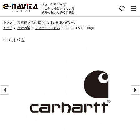
さぁ、今すぐ検索！
ナビタに掲載されている
地元のお店の情報が満載！
トップ
東京都
渋谷区
Carhartt Store Tokyo
トップ
複合店舗
ファッションビル
Carhartt Store Tokyo
アルバム