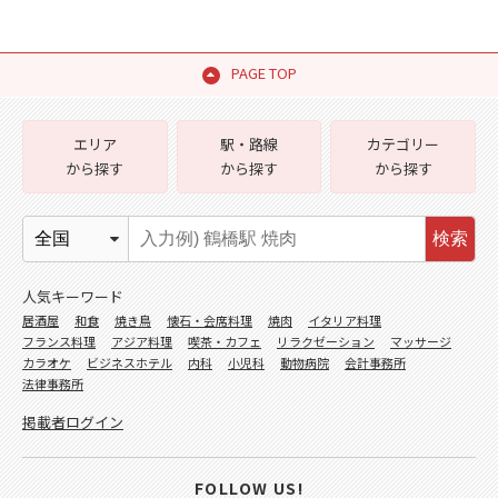
PAGE TOP
エリア
駅・路線
カテゴリー
から探す
から探す
から探す
検索
人気キーワード
居酒屋
和食
焼き鳥
懐石・会席料理
焼肉
イタリア料理
フランス料理
アジア料理
喫茶・カフェ
リラクゼーション
マッサージ
カラオケ
ビジネスホテル
内科
小児科
動物病院
会計事務所
法律事務所
掲載者ログイン
FOLLOW US!