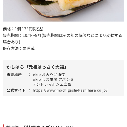
価格：1個 173円(税込)
販売期間：10月～8月(販売期間はその年の気候などにより変動する
場合あり)
保存方法：要冷蔵
かしはら「元祖はっさく大福」
販売場所
：
ekie おみやげ街道
ekie しま市場 アバンセ
アントレマルシェ広島
公式サイト
：
https://www.mochigashi-kashihara.co.jp/