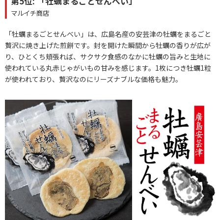
第5位: 「牡蠣まるごとせんべい」
マルイチ商店
「牡蠣まるごとせんべい」は、広島名産の安芸津の牡蠣をまるごと
贅沢に焼き上げた煎餅です。封を開けた瞬間から牡蠣の香りが広が
り、ひとくち頬張れば、サクサク食感のなかに牡蠣の旨みと生地に
使われている丸赤じゃがいもの甘みを感じます。1枚につき牡蠣1粒
が使われており、贅沢なのにリーズナブルな価格も魅力。