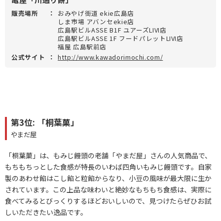
販売場所
：
おみやげ街道 ekie広島店
しま市場 アバンセekie店
広島駅ビルASSE B1F ユアーズLIVI店
広島駅ビルASSE 1F フードパレットLIVI店
福屋 広島駅前店
公式サイト
：
http://www.kawadorimochi.com/
第3位: 「桐葉菓」
やまだ屋
「桐葉菓」は、もみじ饅頭の老舗「やまだ屋」さんの人気商品で、
もちもちっとした食感が特長のいわば四角いもみじ饅頭です。自家
製のあわせ餡はこし餡と粒餡からなり、小豆の風味が最大限に生か
されています。この上品な味わいと絶妙なもちもち食感は、実際に
食べてみるとびっくりするほどおいしいので、見つけたらぜひお試
しいただきたい逸品です。