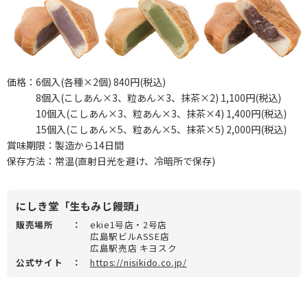
価格：6個入(各種×2個) 840円(税込)
8個入(こしあん×3、粒あん×3、抹茶×2) 1,100円(税込)
10個入(こしあん×3、粒あん×3、抹茶×4) 1,400円(税込)
15個入(こしあん×5、粒あん×5、抹茶×5) 2,000円(税込)
賞味期限：製造から14日間
保存方法：常温(直射日光を避け、冷暗所で保存)
にしき堂「生もみじ饅頭」
販売場所
：
ekie1号店・2号店
広島駅ビルASSE店
広島駅売店 キヨスク
公式サイト
：
https://nisikido.co.jp/