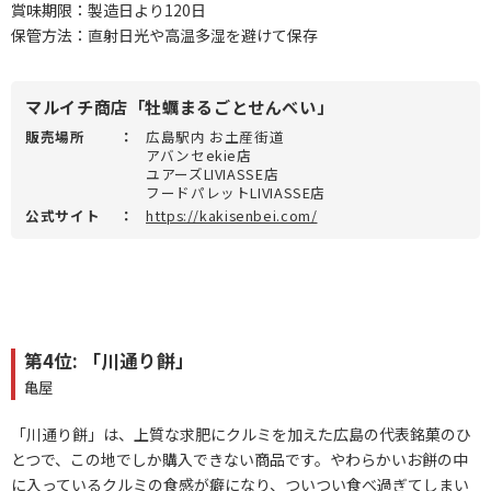
賞味期限：製造日より120日
保管方法：直射日光や高温多湿を避けて保存
マルイチ商店「牡蠣まるごとせんべい」
販売場所
：
広島駅内 お土産街道
アバンセekie店
ユアーズLIVIASSE店
フードパレットLIVIASSE店
公式サイト
：
https://kakisenbei.com/
第4位: 「川通り餅」
亀屋
「川通り餅」は、上質な求肥にクルミを加えた広島の代表銘菓のひ
とつで、この地でしか購入できない商品です。やわらかいお餅の中
に入っているクルミの食感が癖になり、ついつい食べ過ぎてしまい