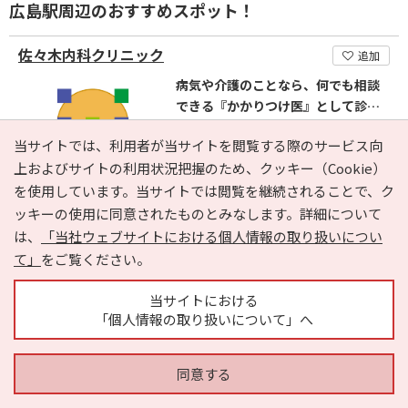
広島駅周辺のおすすめスポット！
佐々木内科クリニック
追加
病気や介護のことなら、何でも相談
できる『かかりつけ医』として診療
実施しています。
病院・医療
内科
当サイトでは、利用者が当サイトを閲覧する際のサービス向
広島県 JR各線 広島駅
上およびサイトの利用状況把握のため、クッキー（Cookie）
082-263-6633
を使用しています。当サイトでは閲覧を継続されることで、ク
ッキーの使用に同意されたものとみなします。詳細について
は、
「当社ウェブサイトにおける個人情報の取り扱いについ
益田内科胃腸科医院
追加
て」
をご覧ください。
“一人”“一人”の患者さんのために
『苦痛のない内視鏡検査』をするよ
当サイトにおける
う心がけております。
病院・医療
内科
「個人情報の取り扱いについて」へ
広島県 JR山陽新幹線・山陽本線・芸
備線 広島駅
同意する
082-263-1955