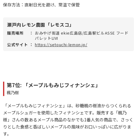
保存方法：直射日光を避け、常温で保管
瀬戸内レモン農園「レモスコ」
販売場所
：
おみやげ街道 ekie広島店/広島駅ビルASSE フード
パレットLIVI
公式サイト
：
https://setouchi-lemon.jp/
第7位: 「メープルもみじフィナンシェ」
楓乃樹
「メープルもみじフィナンシェ」は、砂糖楓の樹液からつくられる
メープルシュガーを使用したフィナンシェです。販売する「楓乃
樹」さんの数あるメープル商品のなかでも1番人気の商品で、さっく
りとした食感と香ばしいメープルの風味がお口いっぱいに広がりま
す。