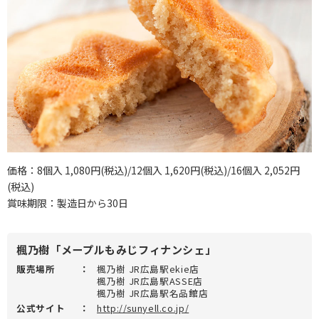
価格：8個入 1,080円(税込)/12個入 1,620円(税込)/16個入 2,052円
(税込)
賞味期限：製造日から30日
楓乃樹「メープルもみじフィナンシェ」
販売場所
：
楓乃樹 JR広島駅ekie店
楓乃樹 JR広島駅ASSE店
楓乃樹 JR広島駅名品館店
公式サイト
：
http://sunyell.co.jp/