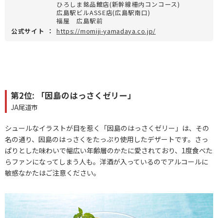
ひろしま銘品館店(新幹線柵内コンコース)
広島駅ビルASSE店(広島駅南口)
福屋 広島駅前
公式サイト
：
https://momiji-yamadaya.co.jp/
第2位: 「因島のはっさくゼリー」
JA尾道市
シュールなイラストが目を惹く「因島のはっさくゼリー」は、その
名の通り、因島のはっさくをたっぷり使用したデザートです。さっ
ぱりとした味わいで幅広い年齢層のかたに愛されており、1度食べた
らファンになってしまう人も。洋酒が入っているのでアルコールに
敏感なかたはご注意ください。