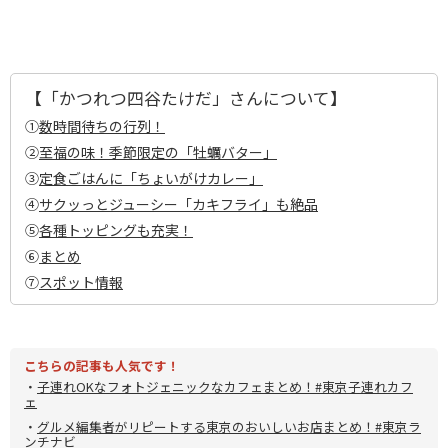
【「かつれつ四谷たけだ」さんについて】
①
数時間待ちの行列！
②
至福の味！季節限定の「牡蠣バター」
③
定食ごはんに「ちょいがけカレー」
④
サクッっとジューシー「カキフライ」も絶品
⑤
各種トッピングも充実！
⑥
まとめ
⑦
スポット情報
こちらの記事も人気です！
・
子連れOKなフォトジェニックなカフェまとめ！#東京子連れカフ
ェ
・
グルメ編集者がリピートする東京のおいしいお店まとめ！#東京ラ
ンチナビ