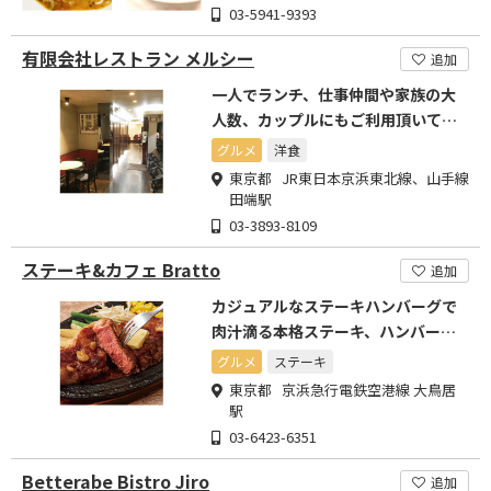
03-5941-9393
有限会社レストラン メルシー
追加
一人でランチ、仕事仲間や家族の大
人数、カップルにもご利用頂いてい
る洋食屋さんです。
グルメ
洋食
東京都 JR東日本京浜東北線、山手線
田端駅
03-3893-8109
ステーキ&カフェ Bratto
追加
カジュアルなステーキハンバーグで
肉汁滴る本格ステーキ、ハンバーグ
をお気軽に!
グルメ
ステーキ
東京都 京浜急行電鉄空港線 大鳥居
駅
03-6423-6351
Betterabe Bistro Jiro
追加