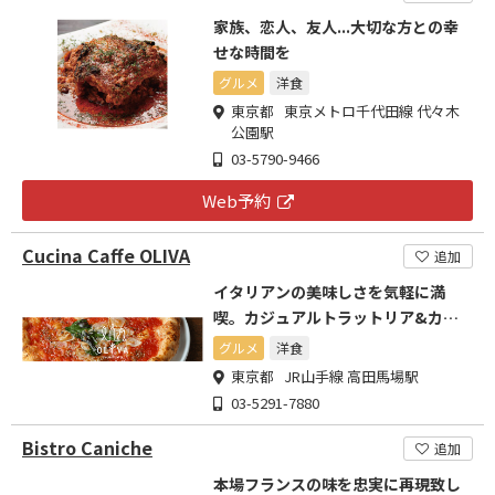
家族、恋人、友人...大切な方との幸
せな時間を
グルメ
洋食
東京都 東京メトロ千代田線 代々木
公園駅
03-5790-9466
Web予約
Cucina Caffe OLIVA
追加
イタリアンの美味しさを気軽に満
喫。カジュアルトラットリア&カフ
ェレストラン。
グルメ
洋食
東京都 JR山手線 高田馬場駅
03-5291-7880
Bistro Caniche
追加
本場フランスの味を忠実に再現致し