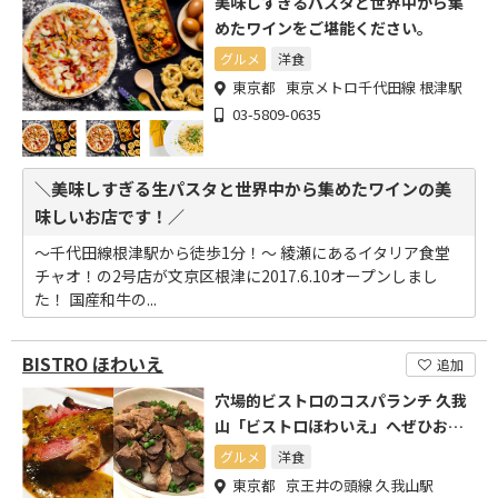
美味しすぎるパスタと世界中から集
めたワインをご堪能ください。
グルメ
洋食
東京都 東京メトロ千代田線 根津駅
03-5809-0635
＼美味しすぎる生パスタと世界中から集めたワインの美
味しいお店です！／
～千代田線根津駅から徒歩1分！～ 綾瀬にあるイタリア食堂
チャオ！の2号店が文京区根津に2017.6.10オープンしまし
た！ 国産和牛の...
BISTRO ほわいえ
追加
穴場的ビストロのコスパランチ 久我
山「ビストロほわいえ」へぜひお越
しください。
グルメ
洋食
東京都 京王井の頭線 久我山駅