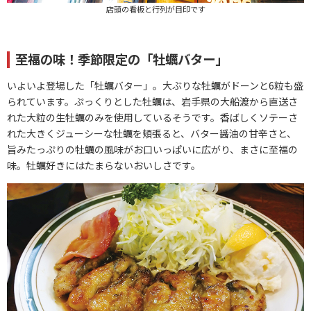
店頭の看板と行列が目印です
至福の味！季節限定の「牡蠣バター」
いよいよ登場した「牡蠣バター」。大ぶりな牡蠣がドーンと6粒も盛
られています。ぷっくりとした牡蠣は、岩手県の大船渡から直送さ
れた大粒の生牡蠣のみを使用しているそうです。香ばしくソテーさ
れた大きくジューシーな牡蠣を頬張ると、バター醤油の甘辛さと、
旨みたっぷりの牡蠣の風味がお口いっぱいに広がり、まさに至福の
味。牡蠣好きにはたまらないおいしさです。