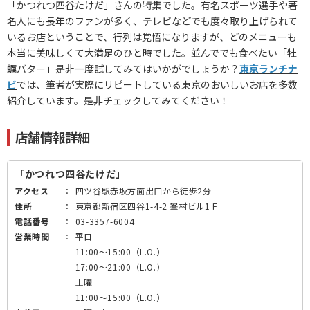
「かつれつ四谷たけだ」さんの特集でした。有名スポーツ選手や著
名人にも長年のファンが多く、テレビなどでも度々取り上げられて
いるお店ということで、行列は覚悟になりますが、どのメニューも
本当に美味しくて大満足のひと時でした。並んででも食べたい「牡
蠣バター」是非一度試してみてはいかがでしょうか？
東京ランチナ
ビ
では、筆者が実際にリピートしている東京のおいしいお店を多数
紹介しています。是非チェックしてみてください！
店舗情報詳細
「かつれつ四谷たけだ」
アクセス
：
四ツ谷駅赤坂方面出口から徒歩2分
住所
：
東京都新宿区四谷1-4-2 峯村ビル1Ｆ
電話番号
：
03-3357-6004
営業時間
：
平日
11:00～15:00（L.O.）
17:00～21:00（L.O.）
土曜
11:00～15:00（L.O.）