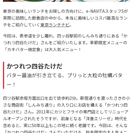
東京の美味しいランチをお探しの方向けに、e-NAVITAスタッフSが
実際に訪問した飲食店の中から、本当に美味しいコスパ最高なラン
チをご紹介していく
東京ランチナビ
。
今回は、表参道を少し離れ、四ッ谷駅前のしんみち通りにある「か
つれつ四谷たけだ」さんをご紹介いたします。季節限定メニューの
「カキバター焼定食」は大人気メニュー！
かつれつ四谷たけだ
バター醤油が引き立てる、プリっと大粒の牡蠣バタ
ー！
四ツ谷駅赤坂方面出口を出て徒歩約2分。新宿通りを渡ったさきの小
さな商店街「しんみち通り」の入り口にお店を構える「かつれつ四
谷たけだ」さん。2011年にカツとフライの専門店としてリニューア
ルオープンされたそうですが、前身となる「洋食エリーゼ」時代を
含めると、実に50年以上もこの地に続く老舗です。今回は、そんな
「かつれつ四谷たけだ」さんでいただける、秋冬限定の大人気メニ