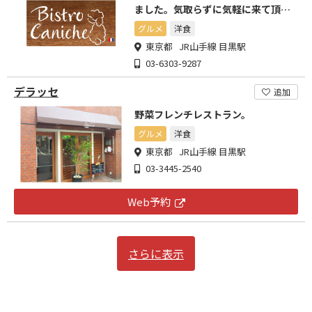
ました。気取らずに気軽に来て頂け
るお店です。
グルメ
洋食
東京都 JR山手線 目黒駅
03-6303-9287
デラッセ
追加
野菜フレンチレストラン。
グルメ
洋食
東京都 JR山手線 目黒駅
03-3445-2540
Web予約
さらに表示