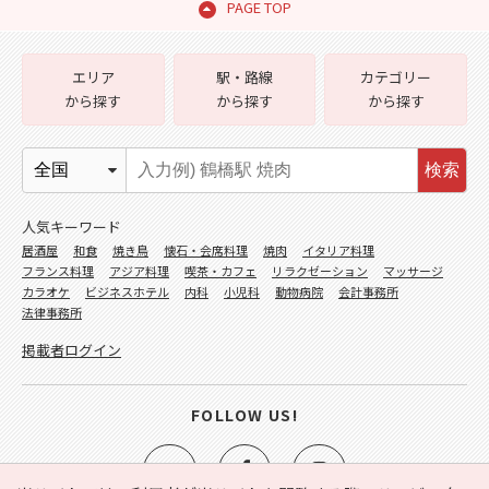
PAGE TOP
エリア
駅・路線
カテゴリー
から探す
から探す
から探す
検索
人気キーワード
居酒屋
和食
焼き鳥
懐石・会席料理
焼肉
イタリア料理
フランス料理
アジア料理
喫茶・カフェ
リラクゼーション
マッサージ
カラオケ
ビジネスホテル
内科
小児科
動物病院
会計事務所
法律事務所
掲載者ログイン
FOLLOW US!