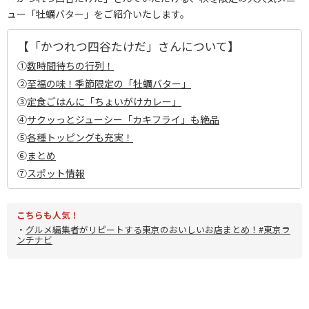
ュー「牡蠣バター」をご紹介いたします。
【「かつれつ四谷たけだ」さんについて】
①
数時間待ちの行列！
②
至福の味！季節限定の「牡蠣バター」
③
定食ごはんに「ちょいがけカレー」
④
サクッっとジューシー「カキフライ」も絶品
⑤
各種トッピングも充実！
⑥
まとめ
⑦
スポット情報
こちらも人気！
・
グルメ編集者がリピートする東京のおいしいお店まとめ！#東京ラ
ンチナビ