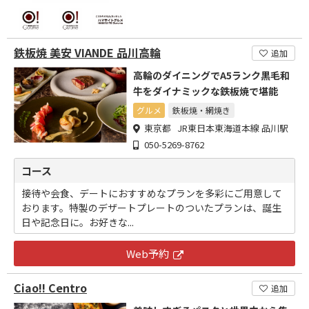
鉄板焼 美安 VIANDE 品川高輪
追加
高輪のダイニングでA5ランク黒毛和
牛をダイナミックな鉄板焼で堪能
グルメ
鉄板焼・網焼き
東京都 JR東日本東海道本線 品川駅
050-5269-8762
コース
接待や会食、デートにおすすめなプランを多彩にご用意して
おります。特製のデザートプレートのついたプランは、誕生
日や記念日に。お好きな...
Web予約
Ciao!! Centro
追加