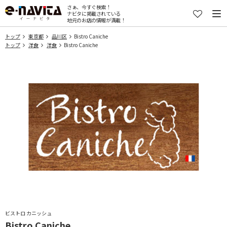
さぁ、今すぐ検索！
ナビタに掲載されている
地元のお店の情報が満載！
トップ
東京都
品川区
Bistro Caniche
トップ
洋食
洋食
Bistro Caniche
ビストロ カニッシュ
Bistro Caniche