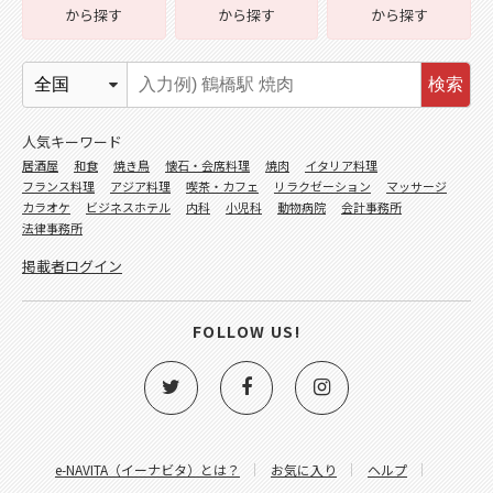
から探す
から探す
から探す
検索
人気キーワード
居酒屋
和食
焼き鳥
懐石・会席料理
焼肉
イタリア料理
フランス料理
アジア料理
喫茶・カフェ
リラクゼーション
マッサージ
カラオケ
ビジネスホテル
内科
小児科
動物病院
会計事務所
法律事務所
掲載者ログイン
FOLLOW US!
e-NAVITA（イーナビタ）とは？
お気に入り
ヘルプ