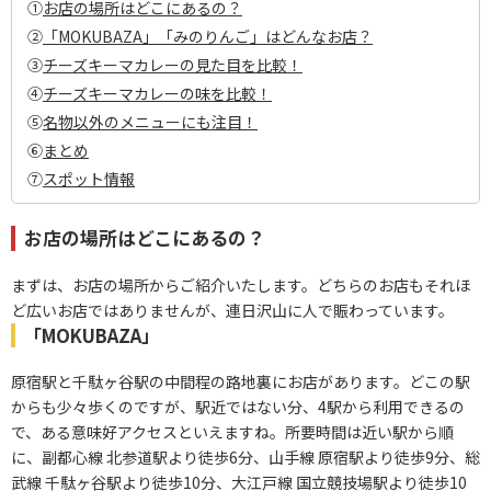
①
お店の場所はどこにあるの？
②
「MOKUBAZA」「みのりんご」はどんなお店？
③
チーズキーマカレーの見た目を比較！
④
チーズキーマカレーの味を比較！
⑤
名物以外のメニューにも注目！
⑥
まとめ
⑦
スポット情報
お店の場所はどこにあるの？
まずは、お店の場所からご紹介いたします。どちらのお店もそれほ
ど広いお店ではありませんが、連日沢山に人で賑わっています。
「MOKUBAZA」
原宿駅と千駄ヶ谷駅の中間程の路地裏にお店があります。どこの駅
からも少々歩くのですが、駅近ではない分、4駅から利用できるの
で、ある意味好アクセスといえますね。所要時間は近い駅から順
に、副都心線 北参道駅より徒歩6分、山手線 原宿駅より徒歩9分、総
武線 千駄ヶ谷駅より徒歩10分、大江戸線 国立競技場駅より徒歩10