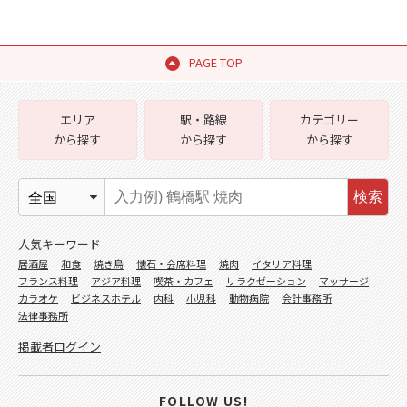
PAGE TOP
エリア
駅・路線
カテゴリー
から探す
から探す
から探す
検索
人気キーワード
居酒屋
和食
焼き鳥
懐石・会席料理
焼肉
イタリア料理
フランス料理
アジア料理
喫茶・カフェ
リラクゼーション
マッサージ
カラオケ
ビジネスホテル
内科
小児科
動物病院
会計事務所
法律事務所
掲載者ログイン
FOLLOW US!