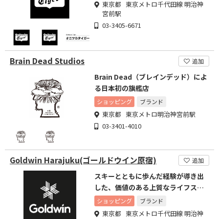
東京都 東京メトロ千代田線 明治神
宮前駅
03-3405-6671
Brain Dead Studios
追加
Brain Dead（ブレインデッド）によ
る日本初の旗艦店
ショッピング
ブランド
東京都 東京メトロ明治神宮前駅
03-3401-4010
Goldwin Harajuku(ゴールドウイン原宿)
追加
スキーとともに歩んだ経験が導き出
した、価値のある上質なライフスタ
イルを
ショッピング
ブランド
東京都 東京メトロ千代田線 明治神