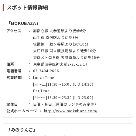
スポット情報詳細
「MOKUBAZA」
アクセス
：
副都心線 北参道駅より徒歩6分
山手線 原宿駅より徒歩9分
総武線 千駄ヶ谷駅より徒歩10分
大江戸線 国立競技場駅より徒歩10分
東京メトロ各線 表参道駅より徒歩16分
住所
：
東京都渋谷区神宮前2-28-12 1Ｆ
電話番号
：
03-3404-2606
営業時間
：
Lunch Time
[火～土]11:30～15:00 (L.O 14:30)
Bar Time
[月～土]19:30～23:30 (L.O 23:00)
定休日
：
日曜・祝日（月曜はランチのみ定休）
公式ホームページ
：
http://www.mokubaza.com/
「みのりんご」