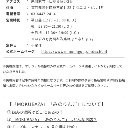
アクセス
：
原宿駅竹下口から徒歩2分
住所
：
東京都渋谷区神宮前1-22-7 ウエストビル 1F
電話番号
：
03-6447-2414
営業時間
：
平日昼 11:30～15:00 (L.O.)
夜 18:30～21:30 (L.O.)
土日祝 11:30～19:00 (L.O.)
※いずれも売切れ次第終了となります。
定休日
：
不定休
公式ホームページ
：
https://www.minoringo.jp/index.html
※掲載画像は、オリジナル画像以外は公式ホームページや関連サイトから引用させて
いただきました。
※掲載内容は記事作成時の情報になります。ご利用の際は事前に最新情報や詳細を各店
舗へお問い合わせいただくかホームページ等の公式情報をご確認ください。
【「MOKUBAZA」「みのりんご」について】
①
お店の場所はどこにあるの？
②
「MOKUBAZA」「みのりんご」はどんなお店？
③
チーズキーマカレーの見た目を比較！