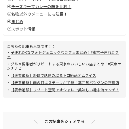
④
チーズキーマカレーの味を比較！
⑤
名物以外のメニューにも注目！
⑥
まとめ
⑦
スポット情報
こちらの記事も人気です！：
・
子連れOKなフォトジェニックなカフェまとめ！#東京子連れカフ
ェ
・
グルメ編集者がリピートする東京のおいしいお店まとめ！#東京ラ
ンチナビ
・
【表参道駅】SNSで話題のぷるトロ絶品オムライス
・
【表参道駅】肉の日はステーキが半額！雰囲気バツグンの穴場店
・
【表参道駅】リゾート空間でオシャレで美味しい地中海ランチ！
この記事をシェアする