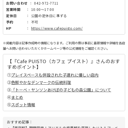
お問い合わせ
：
042-972-7711
営業時間
：
10:00～17:00
定休日
：
公園の定休日に準ずる
予約
：
不可
HP
：
https://www.cafepuisto.com/
※掲載内容は記事作成時の情報になります。ご利用の際は事前に最新情報や詳細を各店
舗へお問い合わせいただくかホームページ等の公式情報をご確認ください。
【『Cafe PUISTO（カフェ プイスト）』さんのおす
すめポイント】
①
プレイスペースも併設された子連れに優しい店内
②
色鮮やかなデンマークの伝統料理
③
「トーベ・ヤンソンあけぼの子どもの森公園」について
④
まとめ
⑤
スポット情報
おすすめ記事：
・
【原宿駅】期間限定！アリエルの世界観を再現したリトルマーメ