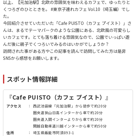
以上、【元加治駅】北欧の雰囲気を味わえるカフェで、ゆったりと
くつろぎのひとときを。 #東京子連れカフェ Vol.10（埼玉編）でし
た。
今回紹介させていただいた「Cafe PUISTO（カフェ プイスト）」さ
んは、まるでテーマパークのような公園にある、北欧風の可愛らし
いカフェです。とても落ち着ける雰囲気なので、公園でいっぱい遊
んだ後に親子でくつろいでみるのはいかがでしょうか？
訪問された事がある方やこの記事を読んで訪問してみた方は是非
SNSから感想をお願いします。
スポット情報詳細
『Cafe PUISTO（カフェ プイスト）』
アクセス
：
西武池袋線「元加治駅」から徒歩で約20分
圏央道狭山日高インターから車で約20分
圏央道入間インターよりから車で約20分
関越自動車道川越インターから車で約50分
住所
：
埼玉県飯能市阿須893-1