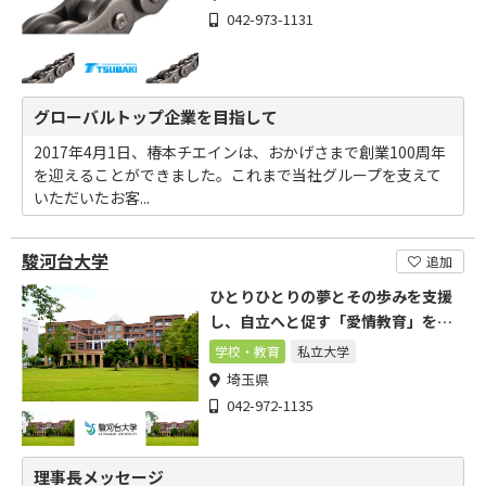
042-973-1131
グローバルトップ企業を目指して
2017年4月1日、椿本チエインは、おかげさまで創業100周年
を迎えることができました。これまで当社グループを支えて
いただいたお客...
駿河台大学
追加
ひとりひとりの夢とその歩みを支援
し、自立へと促す「愛情教育」を実
践しています
学校・教育
私立大学
埼玉県
042-972-1135
理事長メッセージ