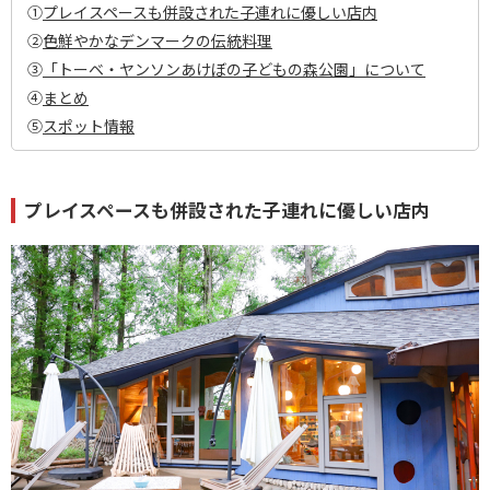
①
プレイスペースも併設された子連れに優しい店内
②
色鮮やかなデンマークの伝統料理
③
「トーベ・ヤンソンあけぼの子どもの森公園」について
④
まとめ
⑤
スポット情報
プレイスペースも併設された子連れに優しい店内