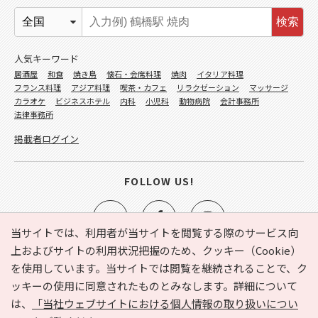
検索
人気キーワード
居酒屋
和食
焼き鳥
懐石・会席料理
焼肉
イタリア料理
フランス料理
アジア料理
喫茶・カフェ
リラクゼーション
マッサージ
カラオケ
ビジネスホテル
内科
小児科
動物病院
会計事務所
法律事務所
掲載者ログイン
FOLLOW US!
当サイトでは、利用者が当サイトを閲覧する際のサービス向
上およびサイトの利用状況把握のため、クッキー（Cookie）
を使用しています。当サイトでは閲覧を継続されることで、ク
e-NAVITA（イーナビタ）とは？
お気に入り
ヘルプ
ッキーの使用に同意されたものとみなします。詳細について
利用規約
個人情報の取り扱いについて
運営会社
は、
「当社ウェブサイトにおける個人情報の取り扱いについ
サイトマップ
広告掲載に関するお問い合わせ