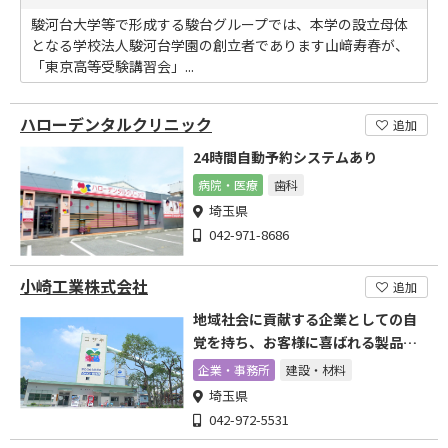
駿河台大学等で形成する駿台グループでは、本学の設立母体
となる学校法人駿河台学園の創立者であります山﨑寿春が、
「東京高等受験講習会」...
ハローデンタルクリニック
追加
24時間自動予約システムあり
病院・医療
歯科
埼玉県
042-971-8686
小崎工業株式会社
追加
地域社会に貢献する企業としての自
覚を持ち、お客様に喜ばれる製品づ
くりを追求していきます。
企業・事務所
建設・材料
埼玉県
042-972-5531