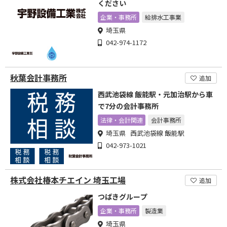
ください
企業・事務所
給排水工事業
埼玉県
042-974-1172
秋葉会計事務所
追加
西武池袋線 飯能駅・元加治駅から車
で7分の会計事務所
法律・会計関連
会計事務所
埼玉県 西武池袋線 飯能駅
042-973-1021
株式会社椿本チエイン 埼玉工場
追加
つばきグループ
企業・事務所
製造業
埼玉県