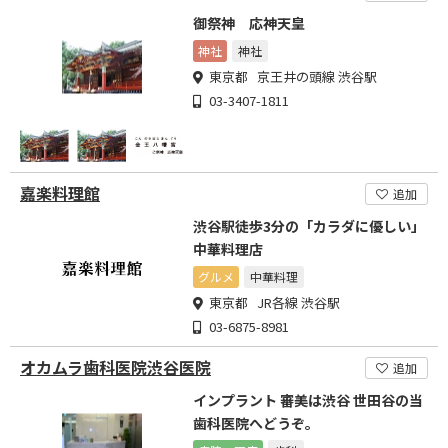
御祭神 応神天皇
神社
神社
東京都 京王井の頭線 渋谷駅
03-3407-1811
嘉楽料理館
追加
渋谷駅徒歩3分の「カラダに優しい」
中華料理店
グルメ
中華料理
東京都 JR各線 渋谷駅
03-6875-8981
オカムラ歯科医院渋谷医院
追加
インプラント 審美は渋谷 世田谷の当
歯科医院へどうぞ。