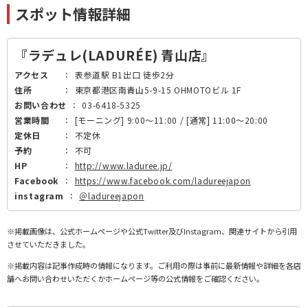
スポット情報詳細
『ラデュレ(LADURÉE) 青山店』
アクセス
：
表参道駅 B1出口 徒歩2分
住所
：
東京都港区南青山5-9-15 OHMOTOビル 1F
お問い合わせ
：
03-6418-5325
営業時間
：
[モーニング] 9:00～11:00 / [通常] 11:00～20:00
定休日
：
不定休
予約
：
不可
HP
：
http://www.laduree.jp/
Facebook
：
https://www.facebook.com/ladureejapon
instagram
：
＠ladureejapon
※掲載画像は、公式ホームページや公式Twitter及びInstagram、関連サイトから引用
させていただきました。
※掲載内容は記事作成時の情報になります。ご利用の際は事前に最新情報や詳細を各店
舗へお問い合わせいただくかホームページ等の公式情報をご確認ください。