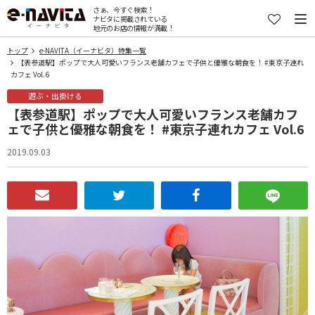
さぁ、今すぐ検索！
ナビタに掲載されている
地元のお店の情報が満載！
トップ
e-NAVITA（イーナビタ）特集一覧
【表参道駅】ポップで大人可愛いフランス老舗カフェで子供と優雅な朝食を！ #東京子連れ
カフェ Vol.6
遊ぶ・出掛ける
【表参道駅】ポップで大人可愛いフランス老舗カフ
ェで子供と優雅な朝食を！ #東京子連れカフェ Vol.6
2019.09.03