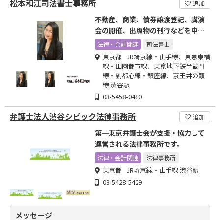
松本和江司法書士事務所
追加
不動産、商業、債券譲渡登記、講演
会の開催、出版物の刊行などを中心
に行っています
法律・会計関連
司法書士
東京都 JR埼京線・山手線、東急東横
線・田園都市線、東京地下鉄半蔵門
線・副都心線・銀座線、京王井の頭
線 渋谷駅
03-5458-0480
弁護士法人渋谷シビック法律事務所
追加
第一東京弁護士会が支援・協力して
運営される法律事務所です。
法律・会計関連
法律事務所
東京都 JR埼京線・山手線 渋谷駅
03-5428-5429
メッセージ