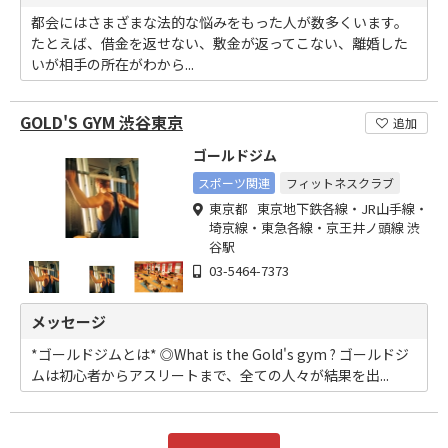
都会にはさまざまな法的な悩みをもった人が数多くいます。
たとえば、借金を返せない、敷金が返ってこない、離婚した
いが相手の所在がわから...
GOLD'S GYM 渋谷東京
追加
ゴールドジム
スポーツ関連
フィットネスクラブ
東京都 東京地下鉄各線・JR山手線・
埼京線・東急各線・京王井ノ頭線 渋
谷駅
03-5464-7373
メッセージ
*ゴールドジムとは* ◎What is the Gold's gym ? ゴールドジ
ムは初心者からアスリートまで、全ての人々が結果を出...