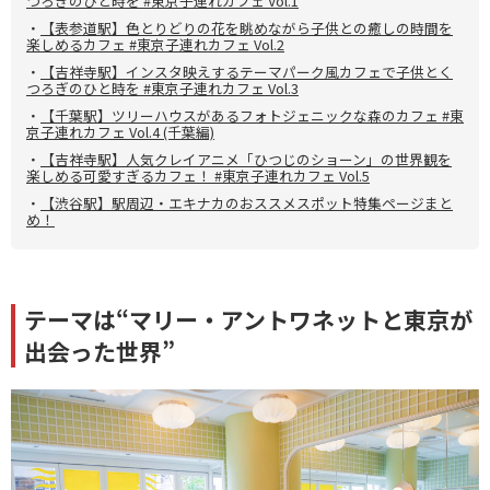
つろぎのひと時を #東京子連れカフェ Vol.1
・
【表参道駅】色とりどりの花を眺めながら子供との癒しの時間を
楽しめるカフェ #東京子連れカフェ Vol.2
・
【吉祥寺駅】インスタ映えするテーマパーク風カフェで子供とく
つろぎのひと時を #東京子連れカフェ Vol.3
・
【千葉駅】ツリーハウスがあるフォトジェニックな森のカフェ #東
京子連れカフェ Vol.4 (千葉編)
・
【吉祥寺駅】人気クレイアニメ「ひつじのショーン」の世界観を
楽しめる可愛すぎるカフェ！ #東京子連れカフェ Vol.5
・
【渋谷駅】駅周辺・エキナカのおススメスポット特集ページまと
め！
テーマは“マリー・アントワネットと東京が
出会った世界”