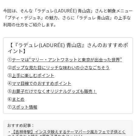
今回は、そんな「ラデュレ(LADURÉE) 青山店」さんと朝食メニュー
「プティ・デジュネ」の魅力、さらに「ラデュレ 青山店」の上手な
利用の仕方をご紹介します。
【『ラデュレ(LADURÉE) 青山店』さんのおすすめポ
イント】
①
テーマは“マリー・アントワネットと東京が出会った世界”
②
ポップな見た目にリッチな味わいの小さなごちそう
③
上手に楽しむポイント
④
ママ目線でのおすすめポイント
⑤
お菓子だけでなくオリジナルグッズも販売！
⑥
まとめ
⑦
スポット情報
おすすめ記事：
・
【吉祥寺駅】インスタ映えするテーマパーク風カフェで子供とく