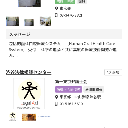
病院・医療
歯科
東京都
03-3476-3821
メッセージ
包括的歯科口腔医療システム （Human Oral Health Care
System） 受付 科学の進歩と共に高度の医療技術開発が進
み、...
渋谷法律相談センター
追加
第一東京弁護士会
法律・会計関連
法律事務所
東京都 JR山手線 渋谷駅
03-5464-5630