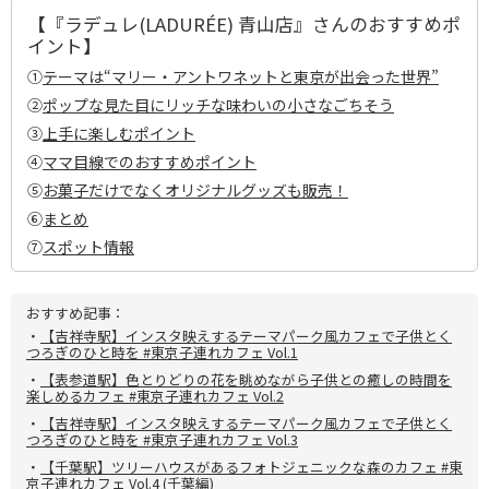
【『ラデュレ(LADURÉE) 青山店』さんのおすすめポ
イント】
①
テーマは“マリー・アントワネットと東京が出会った世界”
②
ポップな見た目にリッチな味わいの小さなごちそう
③
上手に楽しむポイント
④
ママ目線でのおすすめポイント
⑤
お菓子だけでなくオリジナルグッズも販売！
⑥
まとめ
⑦
スポット情報
おすすめ記事：
・
【吉祥寺駅】インスタ映えするテーマパーク風カフェで子供とく
つろぎのひと時を #東京子連れカフェ Vol.1
・
【表参道駅】色とりどりの花を眺めながら子供との癒しの時間を
楽しめるカフェ #東京子連れカフェ Vol.2
・
【吉祥寺駅】インスタ映えするテーマパーク風カフェで子供とく
つろぎのひと時を #東京子連れカフェ Vol.3
・
【千葉駅】ツリーハウスがあるフォトジェニックな森のカフェ #東
京子連れカフェ Vol.4 (千葉編)