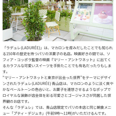
「ラデュレ(LADURÉE)」は、マカロンを産みだしたことでも知られ
る150年の歴史を持つパリの洋菓子の名店。映画好きの間では、ソ
フィア・コッポラ監督の映画『マリー・アントワネット』に出てく
るカラフルな可愛いスイーツを手掛たことでも有名だったりもしま
す。
“マリー・アントワネットと東京が出会った世界”をテーマにデザイ
ンされたラデュレ(LADURÉE) 青山店は、マカロンのように淡く爽や
かなペールトーンの色合いと、お菓子を連想させるようなポップで
ロイヤルな装飾が店全体を彩る可愛さとゴージャスさが同居した世
界観のお店です。
そんな「ラデュレ」では、青山店限定でパリの本店と同じ朝食メニ
ュー「プティ・デジュネ」(午前9時～11時)がいただけるんです。