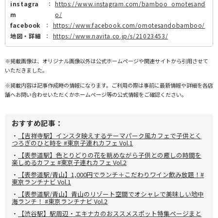
instagra
：
https://www.instagram.com/bamboo_omotesand
m
o/
facebook
：
https://www.facebook.com/omotesandobamboo/
地図・詳細
：
https://www.navita.co.jp/s/21023453/
※掲載画像は、オリジナル画像以外は公式ホームページや関連サイトから引用させて
いただきました。
※掲載内容は記事作成時の情報になります。ご利用の際は事前に最新情報や詳細を各店
舗へお問い合わせいただくかホームページ等の公式情報をご確認ください。
おすすめ記事：
・
【吉祥寺駅】インスタ映えするテーマパーク風カフェで子供とく
つろぎのひと時を #東京子連れカフェ Vol.1
・
【表参道駅】色とりどりの花を眺めながら子供との癒しの時間を
楽しめるカフェ #東京子連れカフェ Vol.2
・
【表参道駅/青山】1,000円でランチ＋こだわりワイン飲み放題！#
東京ランチナビ Vol.1
・
【表参道駅/青山】青山のリゾート空間でオシャレで美味しい地中
海ランチ！ #東京ランチナビ Vol.2
・
【渋谷駅】駅周辺・エキナカのおススメスポット特集ページまと