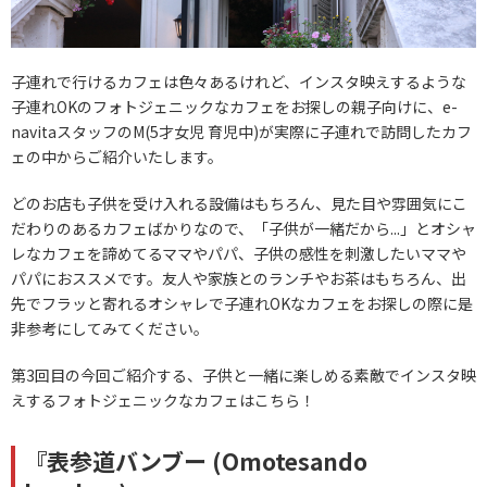
子連れで行けるカフェは色々あるけれど、インスタ映えするような
子連れOKのフォトジェニックなカフェをお探しの親子向けに、e-
navitaスタッフのM(5才女児 育児中)が実際に子連れで訪問したカフ
ェの中からご紹介いたします。
どのお店も子供を受け入れる設備はもちろん、見た目や雰囲気にこ
だわりのあるカフェばかりなので、「子供が一緒だから...」とオシャ
レなカフェを諦めてるママやパパ、子供の感性を刺激したいママや
パパにおススメです。友人や家族とのランチやお茶はもちろん、出
先でフラッと寄れるオシャレで子連れOKなカフェをお探しの際に是
非参考にしてみてください。
第3回目の今回ご紹介する、子供と一緒に楽しめる素敵でインスタ映
えするフォトジェニックなカフェはこちら！
『表参道バンブー (Omotesando