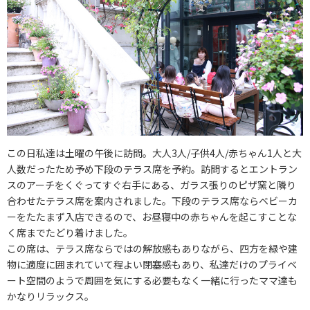
この日私達は土曜の午後に訪問。大人3人/子供4人/赤ちゃん1人と大
人数だったため予め下段のテラス席を予約。訪問するとエントラン
スのアーチをくぐってすぐ右手にある、ガラス張りのピザ窯と隣り
合わせたテラス席を案内されました。下段のテラス席ならベビーカ
ーをたたまず入店できるので、お昼寝中の赤ちゃんを起こすことな
く席までたどり着けました。
この席は、テラス席ならではの解放感もありながら、四方を緑や建
物に適度に囲まれていて程よい閉塞感もあり、私達だけのプライベ
ート空間のようで周囲を気にする必要もなく一緒に行ったママ達も
かなりリラックス。