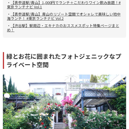
・
【表参道駅/青山】1,000円でランチ＋こだわりワイン飲み放題！#
東京ランチナビ Vol.1
・
【表参道駅/青山】青山のリゾート空間でオシャレで美味しい地中
海ランチ！ #東京ランチナビ Vol.2
・
【渋谷駅】駅周辺・エキナカのおススメスポット特集ページまと
め！
緑とお花に囲まれたフォトジェニックなプ
ライベート空間