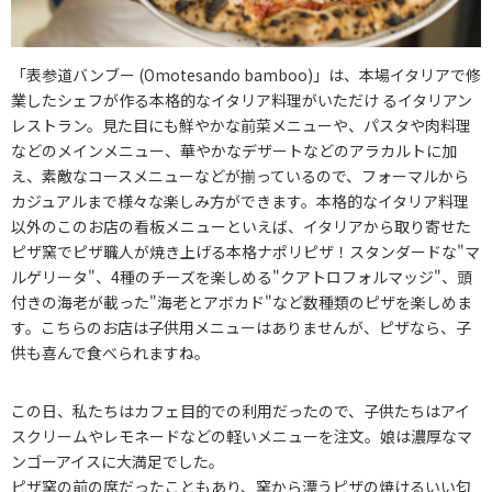
「表参道バンブー (Omotesando bamboo)」は、本場イタリアで修
業したシェフが作る本格的なイタリア料理がいただけ るイタリアン
レストラン。見た目にも鮮やかな前菜メニューや、パスタや肉料理
などのメインメニュー、華やかなデザートなどのアラカルトに加
え、素敵なコースメニューなどが揃っているので、フォーマルから
カジュアルまで様々な楽しみ方ができます。本格的なイタリア料理
以外のこのお店の看板メニューといえば、イタリアから取り寄せた
ピザ窯でピザ職人が焼き上げる本格ナポリピザ！スタンダードな"マ
ルゲリータ"、4種のチーズを楽しめる"クアトロフォルマッジ"、頭
付きの海老が載った"海老とアボカド"など数種類のピザを楽しめま
す。こちらのお店は子供用メニューはありませんが、ピザなら、子
供も喜んで食べられますね。
この日、私たちはカフェ目的での利用だったので、子供たちはアイ
スクリームやレモネードなどの軽いメニューを注文。娘は濃厚なマ
ンゴーアイスに大満足でした。
ピザ窯の前の席だったこともあり、窯から漂うピザの焼けるいい匂