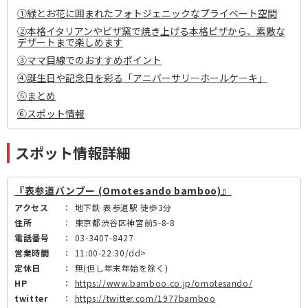
①緑とお花に囲まれたフォトジェニックなプライベート空間
②本格イタリアンやピザ窯で焼き上げる本格ピザから、素敵な
デザートまで楽しめます
③ママ目線でのおすすめポイント
④誕生日や記念日を彩る「アニバーサリーホールケーキ」
⑤まとめ
⑥スポット情報
スポット情報詳細
『表参道バンブー (Omotesando bamboo)』
アクセス
：
地下鉄 表参道駅 徒歩3分
住所
：
東京都渋谷区神宮前5-8-8
電話番号
：
03-3407-8427
営業時間
：
11:00-22:30/dd>
定休日
：
無(但し年末年始を除く)
HP
：
https://www.bamboo.co.jp/omotesando/
twitter
：
https://twitter.com/1977bamboo