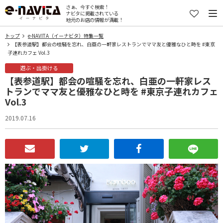
さぁ、今すぐ検索！
ナビタに掲載されている
地元のお店の情報が満載！
トップ
e-NAVITA（イーナビタ）特集一覧
【表参道駅】都会の喧騒を忘れ、白亜の一軒家レストランでママ友と優雅なひと時を #東京
子連れカフェ Vol.3
遊ぶ・出掛ける
【表参道駅】都会の喧騒を忘れ、白亜の一軒家レス
トランでママ友と優雅なひと時を #東京子連れカフェ
Vol.3
2019.07.16