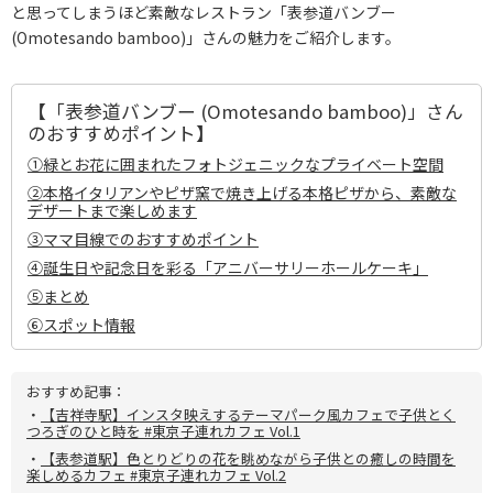
と思ってしまうほど素敵なレストラン「表参道バンブー
(Omotesando bamboo)」さんの魅力をご紹介します。
【「表参道バンブー (Omotesando bamboo)」さん
のおすすめポイント】
①緑とお花に囲まれたフォトジェニックなプライベート空間
②本格イタリアンやピザ窯で焼き上げる本格ピザから、素敵な
デザートまで楽しめます
③ママ目線でのおすすめポイント
④誕生日や記念日を彩る「アニバーサリーホールケーキ」
⑤まとめ
⑥スポット情報
おすすめ記事：
・
【吉祥寺駅】インスタ映えするテーマパーク風カフェで子供とく
つろぎのひと時を #東京子連れカフェ Vol.1
・
【表参道駅】色とりどりの花を眺めながら子供との癒しの時間を
楽しめるカフェ #東京子連れカフェ Vol.2