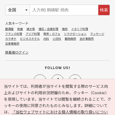
検索
人気キーワード
居酒屋
和食
焼き鳥
懐石・会席料理
焼肉
イタリア料理
フランス料理
アジア料理
喫茶・カフェ
リラクゼーション
マッサージ
カラオケ
ビジネスホテル
内科
小児科
動物病院
会計事務所
法律事務所
掲載者ログイン
FOLLOW US!
当サイトでは、利用者が当サイトを閲覧する際のサービス向
上およびサイトの利用状況把握のため、クッキー（Cookie）
を使用しています。当サイトでは閲覧を継続されることで、ク
e-NAVITA（イーナビタ）とは？
お気に入り
ヘルプ
ッキーの使用に同意されたものとみなします。詳細について
利用規約
個人情報の取り扱いについて
運営会社
は、
「当社ウェブサイトにおける個人情報の取り扱いについ