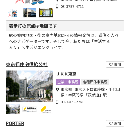
03-3797-4711
表示灯の原点は地図です
駅の案内地図・街の案内地図からの情報発信は、道住く人々
へのナビゲーターです。そして今、私たちは「生活する
人々」へ生活がエンジョイす...
東京都住宅供給公社
追加
ＪＫＫ東京
企業・事務所
各種団体事務所
東京都 東京メトロ銀座線・千代田
線・半蔵門線 「表参道」駅
03-3409-2261
PORTER
追加