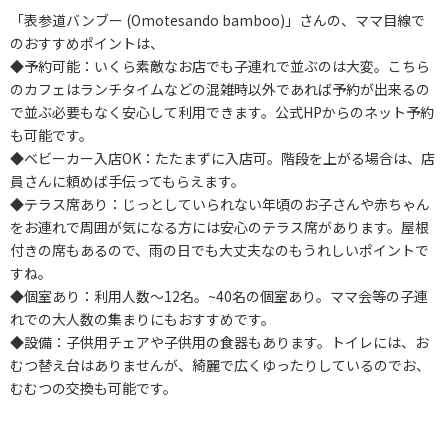
「表参道バンブー (Omotesando bamboo)」さんの、ママ目線で
のおすすめポイントは、
◆予約可能：いくら素敵なお店でも子連れで並ぶのは大変。こちら
のカフェはランチタイムなどの混雑時以外であれば予約が出来るの
で並ぶ必要もなく安心して利用できます。公式HPからのネット予約
も可能です。
◆ベビーカー入店OK：たたまずに入店可。階段を上がる場合は、店
員さんに頼めば手伝ってもらえます。
◆テラス席あり：じっとしていられない年頃のお子さんや赤ちゃん
をお連れで周囲が気になる方には安心のテラス席があります。屋根
付きの席もあるので、雨の日でも大丈夫なのもうれしいポイントで
すね。
◆個室あり：利用人数～12名。~40名の個室あり。ママ会等の子連
れでの大人数の集まりにもおすすめです。
◆設備：子供用チェアや子供用の食器もあります。トイレには、お
むつ替え台はありませんが、綺麗で広くゆったりしているのでお、
むむつの交換も可能です。