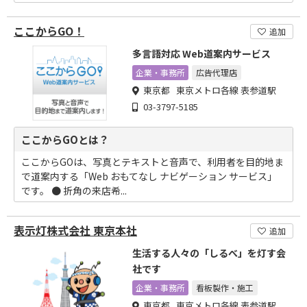
ここからGO！
追加
多言語対応 Web道案内サービス
企業・事務所
広告代理店
東京都 東京メトロ各線 表参道駅
03-3797-5185
ここからGOとは？
ここからGOは、写真とテキストと音声で、利用者を目的地ま
で道案内する「Web おもてなし ナビゲーション サービス」
です。 ● 折角の来店希...
表示灯株式会社 東京本社
追加
生活する人々の「しるべ」を灯す会
社です
企業・事務所
看板製作・施工
東京都 東京メトロ各線 表参道駅