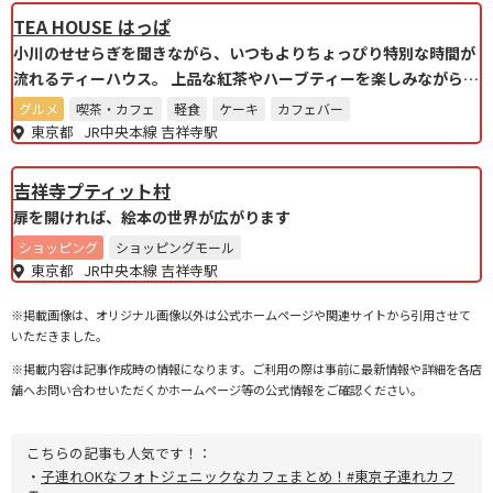
TEA HOUSE はっぱ
小川のせせらぎを聞きながら、いつもよりちょっぴり特別な時間が
流れるティーハウス。 上品な紅茶やハーブティーを楽しみながらと
っておきの1日をお過ごしください。
グルメ
喫茶・カフェ
軽食
ケーキ
カフェバー
東京都 JR中央本線 吉祥寺駅
吉祥寺プティット村
扉を開ければ、絵本の世界が広がります
ショッピング
ショッピングモール
東京都 JR中央本線 吉祥寺駅
※掲載画像は、オリジナル画像以外は公式ホームページや関連サイトから引用させて
いただきました。
※掲載内容は記事作成時の情報になります。ご利用の際は事前に最新情報や詳細を各店
舗へお問い合わせいただくかホームページ等の公式情報をご確認ください。
こちらの記事も人気です！：
・
子連れOKなフォトジェニックなカフェまとめ！#東京子連れカフ
ェ