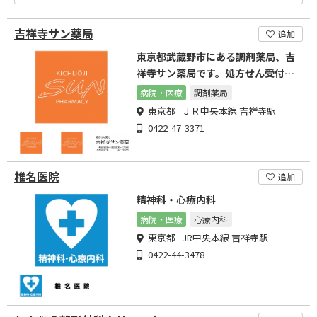
吉祥寺サン薬局
追加
東京都武蔵野市にある調剤薬局、吉
祥寺サン薬局です。処方せん受付を
しています。
病院・医療
調剤薬局
東京都 ＪＲ中央本線 吉祥寺駅
0422-47-3371
椎名医院
追加
精神科・心療内科
病院・医療
心療内科
東京都 JR中央本線 吉祥寺駅
0422-44-3478