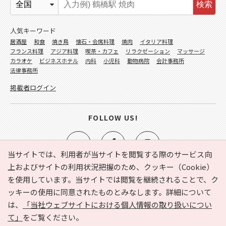
検索
人気キーワード
居酒屋
和食
焼き鳥
懐石・会席料理
焼肉
イタリア料理
フランス料理
アジア料理
喫茶・カフェ
リラクゼーション
マッサージ
カラオケ
ビジネスホテル
内科
小児科
動物病院
会計事務所
法律事務所
掲載者ログイン
FOLLOW US!
当サイトでは、利用者が当サイトを閲覧する際のサービス向
上およびサイトの利用状況把握のため、クッキー（Cookie）
を使用しています。当サイトでは閲覧を継続されることで、ク
e-NAVITA（イーナビタ）とは？
お気に入り
ヘルプ
ッキーの使用に同意されたものとみなします。詳細について
利用規約
個人情報の取り扱いについて
運営会社
は、
「当社ウェブサイトにおける個人情報の取り扱いについ
サイトマップ
広告掲載に関するお問い合わせ
て」
をご覧ください。