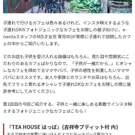
子連れで行けるカフェは色々あるけれど、インスタ映えするような
子連れOKのフォトジェニックなカフェをお探しの親子向けに、e-
navitaスタッフのM(5才女児 育児中)が実際に子連れで訪問したカフ
ェの中からご紹介いたします。
どのお店も子供を受け入れる設備はもちろん、見た目や雰囲気にこ
だわりのあるカフェばかりなので、「子供が一緒だから...」とオシャ
レなカフェを諦めてるママやパパ、子供の感性を刺激したいママや
パパにおススメです。友人や家族とのランチやお茶はもちろん、出
先でフラッと寄れるオシャレで子連れOKなカフェをお探しの際に是
非参考にしてみてください。
第1回目の今回ご紹介する、子供と一緒に楽しめる素敵でインスタ映
えするフォトジェニックなカフェはこちら！
『TEA HOUSE はっぱ』(吉祥寺プティット村 内)
まるで絵本の世界に迷い込んだようなテーマパーク風カフェ