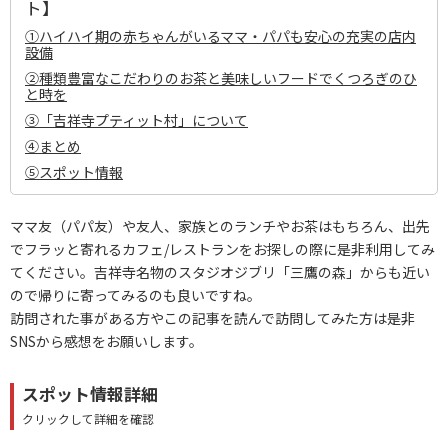
ト】
①ハイハイ期の赤ちゃんがいるママ・パパも安心の充実の店内
設備
②種類豊富なこだわりのお茶と美味しいフードでくつろぎのひ
と時を
③「吉祥寺プティット村」について
④まとめ
⑤スポット情報
ママ友（パパ友）や友人、家族とのランチやお茶はもちろん、出先
でフラッと寄れるカフェ/レストランをお探しの際に是非利用してみ
てください。吉祥寺名物のスタジオジブリ「三鷹の森」からも近い
ので帰りに寄ってみるのも良いですね。
訪問された事がある方やこの記事を読んで訪問してみた方は是非
SNSから感想をお願いします。
スポット情報詳細
クリックして詳細を確認