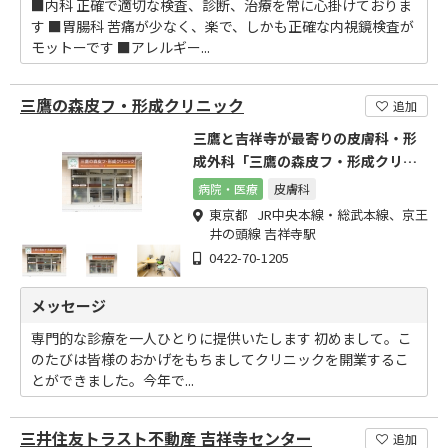
■内科 正確で適切な検査、診断、治療を常に心掛けておりま
す ■胃腸科 苦痛が少なく、楽で、しかも正確な内視鏡検査が
モットーです ■アレルギー...
三鷹の森皮フ・形成クリニック
追加
三鷹と吉祥寺が最寄りの皮膚科・形
成外科「三鷹の森皮フ・形成クリニ
ック」です。
病院・医療
皮膚科
東京都 JR中央本線・総武本線、京王
井の頭線 吉祥寺駅
0422-70-1205
メッセージ
専門的な診療を一人ひとりに提供いたします 初めまして。こ
のたびは皆様のおかげをもちましてクリニックを開業するこ
とができました。今年で...
三井住友トラスト不動産 吉祥寺センター
追加