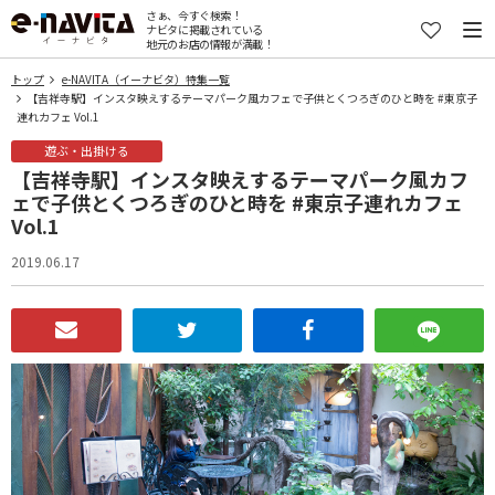
さぁ、今すぐ検索！
ナビタに掲載されている
地元のお店の情報が満載！
トップ
e-NAVITA（イーナビタ）特集一覧
【吉祥寺駅】インスタ映えするテーマパーク風カフェで子供とくつろぎのひと時を #東京子
連れカフェ Vol.1
遊ぶ・出掛ける
【吉祥寺駅】インスタ映えするテーマパーク風カフ
ェで子供とくつろぎのひと時を #東京子連れカフェ
Vol.1
2019.06.17