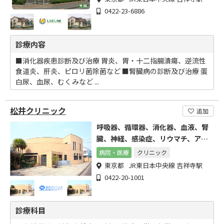
0422-23-6886
診療内容
■消化器疾患診断及び治療 胃炎、胃・十二指腸潰瘍、逆流性
食道炎、肝炎、ピロリ菌除菌など ■腎臓病の診断及び治療 蛋
白尿、血尿、むくみなど ...
松井クリニック
追加
呼吸器、循環器、消化器、血液、腎
臓、神経、感染症、リウマチ、アレ
ルギーなどのあらゆる疾患を診療し
病院・医療
クリニック
ている町医者
東京都 JR東日本中央線 吉祥寺駅
0422-20-1001
診療科目