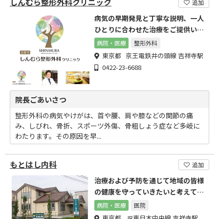
しんむら整形外科クリニック
追加
病気の早期発見と丁寧な説明、一人
ひとりに合わせた治療をご提供いた
します
病院・医療
整形外科
東京都 京王電鉄井の頭線 吉祥寺駅
0422-23-6688
院長ごあいさつ
整形外科の病気やけがは、首や腰、肩や膝などの関節の痛
み、しびれ、骨折、スポーツ外傷、骨粗しょう症など多岐に
わたります。その原因を早...
もとはし内科
追加
治療および予防を通じて地域の皆様
の健康を守っていきたいと考えてい
ます
病院・医療
医院
東京都 JR東日本中央線 吉祥寺駅