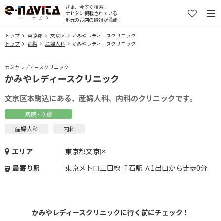
さぁ、今すぐ検索！
ナビタに掲載されている
地元のお店の情報が満載！
トップ
東京都
文京区
かみやレディースクリニック
トップ
病院
産婦人科
かみやレディースクリニック
カミヤレディースクリニック
かみやレディースクリニック
文京区本駒込にある、産婦人科、内科のクリニックです。
病院・医療
産婦人科
内科
エリア
東京都文京区
最寄り駅
東京メトロ三田線 千石駅 Ａ1出口から徒歩0分
かみやレディースクリニックに行く前にチェック！