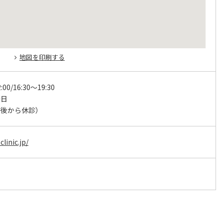
地図を印刷する
:00/16:30～19:30
祭日
午後から休診）
linic.jp/