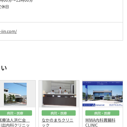
時00分～12時00分
定休日
-iin.com/
さい
病院・医療
病院・医療
病院・医療
医療法人洪仁会
なかのまちクリニ
MIWA内科胃腸科
川出内科クリニッ
ック
CLINIC