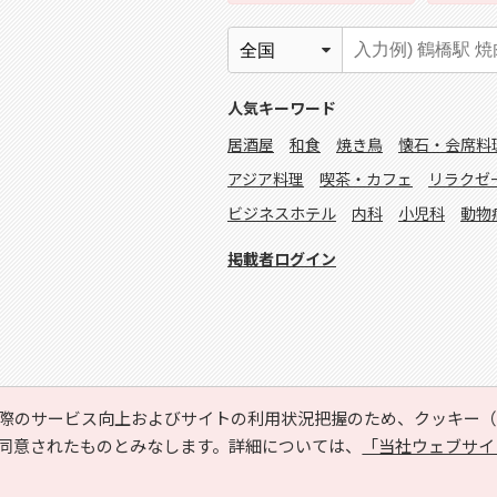
人気キーワード
居酒屋
和食
焼き鳥
懐石・会席料
アジア料理
喫茶・カフェ
リラクゼ
ビジネスホテル
内科
小児科
動物
掲載者ログイン
際のサービス向上およびサイトの利用状況把握のため、クッキー（C
同意されたものとみなします。詳細については、
「当社ウェブサイ
Copyright © HYOJITO.Co.,Ltd. All Rights Reserved.