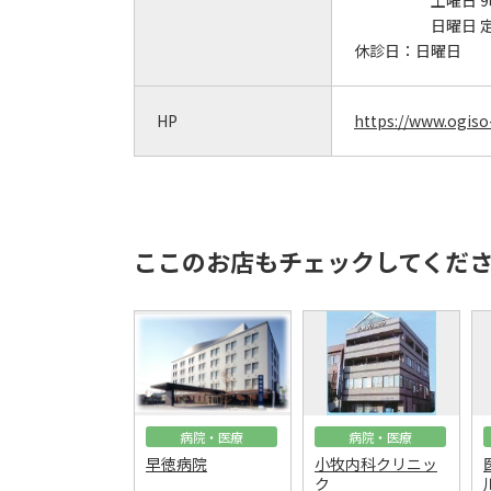
土曜日 9
日曜日 
休診日：
日曜日
HP
https://www.ogiso
ここのお店もチェックしてくだ
病院・医療
病院・医療
早徳病院
小牧内科クリニッ
ク