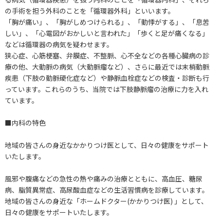
の手術を担う外科のことを「循環器外科」といいます。
「胸が痛い」、「胸がしめつけられる」、「動悸がする」、「息苦
しい」、「心電図がおかしいと言われた」「歩くと足が痛くなる」
などは循環器の病気を疑わせます。
狭心症、心筋梗塞、弁膜症、不整脈、心不全などの各種心臓病の診
療の他、大動脈の病気（大動脈瘤など）、さらに最近では末梢動脈
疾患（下肢の動脈硬化症など）や静脈血栓症などの検査・診断も行
っています。これらのうち、当院では下肢静脈瘤の治療に力を入れ
ています。
■内科の特色
地域の皆さんの身近なかかりつけ医として、日々の健康をサポート
いたします。
風邪や腹痛などの急性の熱や痛みの治療とともに、高血圧、糖尿
病、脂質異常症、高尿酸血症などの生活習慣病を診療しています。
地域の皆さんの身近な「ホームドクター(かかりつけ医) 」として、
日々の健康をサポートいたします。