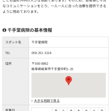
ことも整形外科の大きな役割であります。そのため、患者様と十分
なコミュニケーションをとり、一人一人に合った治療を提供できる
ように努めております。
千手堂病院の基本情報
スポット名
千手堂病院
TEL
058-251-3218
住所
〒500-8862
岐阜県岐阜市千手堂中町1-25
大きな地図で見る
営業日
月
火
水
木
金
土
日