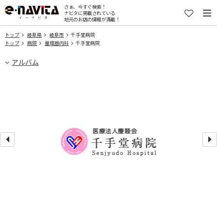
さぁ、今すぐ検索！
ナビタに掲載されている
地元のお店の情報が満載！
トップ
岐阜県
岐阜市
千手堂病院
トップ
病院
循環器内科
千手堂病院
アルバム