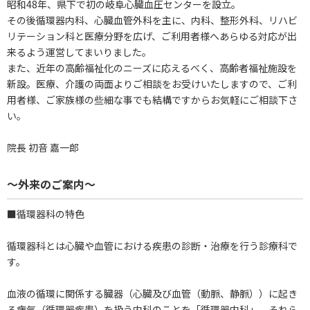
昭和48年、県下で初の岐阜心臓血圧センターを設立。
その後循環器内科、心臓血管外科を主に、内科、整形外科、リハビ
リテーション科と医療分野を広げ、ご利用者様へあらゆる対応が出
来るよう運営してまいりました。
また、近年の高齢福祉化のニーズに応えるべく、高齢者福祉施設を
新設。医療、介護の両面よりご相談をお受けいたしますので、ご利
用者様、ご家族様の些細な事でも結構ですからお気軽にご相談下さ
い。
院長 初音 嘉一郎
～外来のご案内～
■循環器科の特色
循環器科とは心臓や血管における疾患の診断・治療を行う診療科で
す。
血液の循環に関係する臓器（心臓及び血管（動脈、静脈））に起き
る病気（循環器疾患）を扱う内科のことを「循環器内科」、それら