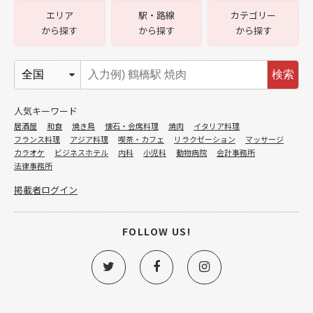
エリア
駅・路線
カテゴリー
から探す
から探す
から探す
検索
人気キーワード
居酒屋
和食
焼き鳥
懐石・会席料理
焼肉
イタリア料理
フランス料理
アジア料理
喫茶・カフェ
リラクゼーション
マッサージ
カラオケ
ビジネスホテル
内科
小児科
動物病院
会計事務所
法律事務所
掲載者ログイン
FOLLOW US!