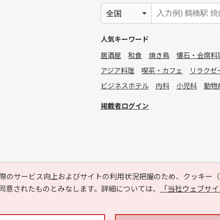
人気キーワード
居酒屋
和食
焼き鳥
懐石・会席料
アジア料理
喫茶・カフェ
リラクゼ
ビジネスホテル
内科
小児科
動物
掲載者ログイン
際のサービス向上およびサイトの利用状況把握のため、クッキー（C
同意されたものとみなします。詳細については、
「当社ウェブサイ
Copyright © HYOJITO.Co.,Ltd. All Rights Reserved.