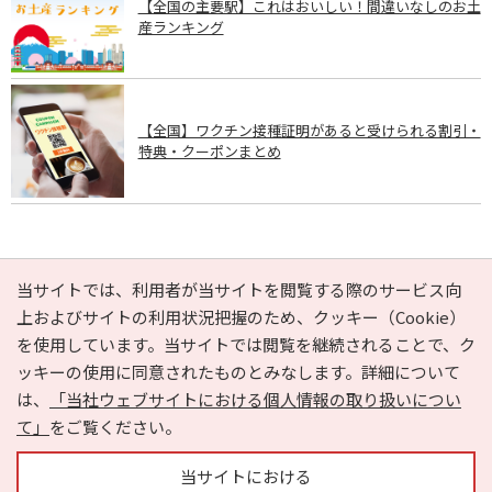
【全国の主要駅】これはおいしい！間違いなしのお土
産ランキング
【全国】ワクチン接種証明があると受けられる割引・
特典・クーポンまとめ
PAGE TOP
当サイトでは、利用者が当サイトを閲覧する際のサービス向
上およびサイトの利用状況把握のため、クッキー（Cookie）
を使用しています。当サイトでは閲覧を継続されることで、ク
e-NAVITA（イーナビタ）とは？
お気に入り
ヘルプ
ッキーの使用に同意されたものとみなします。詳細について
利用規約
個人情報の取り扱いについて
運営会社
は、
「当社ウェブサイトにおける個人情報の取り扱いについ
サイトマップ
広告掲載に関するお問い合わせ
て」
をご覧ください。
サイトの内容に関するお問い合わせ
当サイトにおける