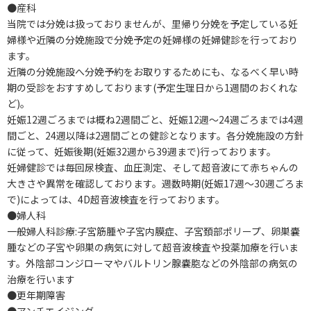
●産科
当院では分娩は扱っておりませんが、里帰り分娩を予定している妊
婦様や近隣の分娩施設で分娩予定の妊婦様の妊婦健診を行っており
ます。
近隣の分娩施設へ分娩予約をお取りするためにも、なるべく早い時
期の受診をおすすめしております(予定生理日から1週間のおくれな
ど)。
妊娠12週ごろまでは概ね2週間ごと、妊娠12週～24週ごろまでは4週
間ごと、24週以降は2週間ごとの健診となります。各分娩施設の方針
に従って、妊娠後期(妊娠32週から39週まで)行っております。
妊婦健診では毎回尿検査、血圧測定、そして超音波にて赤ちゃんの
大きさや異常を確認しております。週数時期(妊娠17週～30週ごろま
で)によっては、4D超音波検査を行っております。
●婦人科
一般婦人科診療:子宮筋腫や子宮内膜症、子宮頚部ポリープ、卵巣嚢
腫などの子宮や卵巣の病気に対して超音波検査や投薬加療を行いま
す。外陰部コンジローマやバルトリン腺嚢胞などの外陰部の病気の
治療を行います
●更年期障害