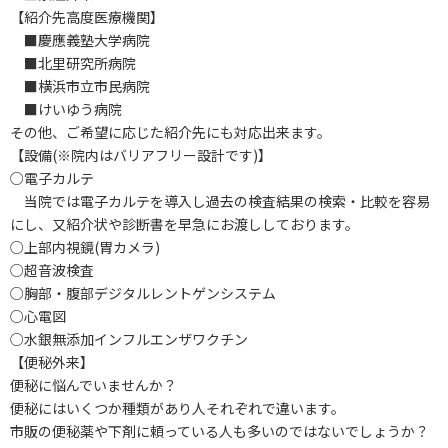
【紹介先高度医療機関】
■慶應義塾大学病院
■北里研究所病院
■横浜市立市民病院
■けいゆう病院
その他、ご希望に応じた紹介先にも対応出来ます。
【設備(※院内はバリアフリー設計です)】
○電子カルテ
当院では電子カルテを導入し過去の検査結果の検索・比較を容易
にし、又紹介状や診断書を早急にお渡ししております。
○上部内視鏡(胃カメラ)
○超音波検査
○胸部・腹部デジタルレントゲンシステム
○心電図
○水銀無添加インフルエンザワクチン
【便秘外来】
便秘に悩んでいませんか？
便秘にはいくつか種類があり人それぞれで違います。
市販の便秘薬や下剤に頼っている人も多いのではないでしょうか？