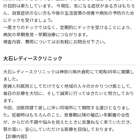
の目的は果たしています。 今現在、気になる症状がある方はもちろ
ん、自覚症状のない方も今後の生活習慣の改善や病気の予防のため
にドックを受けましょう。
一度きりのドックではなく、定期的にドックを受けることにより、
病気の早期発見・早期治療につながります。
検査内容、費用についてはお気軽にお問合せ下さい。
大石レディースクリニック
大石レディースクリニックは神奈川県片倉町にて昭和49年に開業し
ました。
産婦人科医院としてだけでなく地域の人々のかかりつけ医として、
毎日の診療を大切に、そして誠実に行ってゆきたいと努力しており
ます。
今回、旧医院建て直しに伴い同場所にて開院する運びとなりまし
た。妊娠時はもちろんのこと、思春期以降の幅広い年齢層の女性
が、からだの不調や悩みを抱えたときに気兼ねなく来ていただき、
質の高い、安心していただける医療を目指しております。
【診療内容】