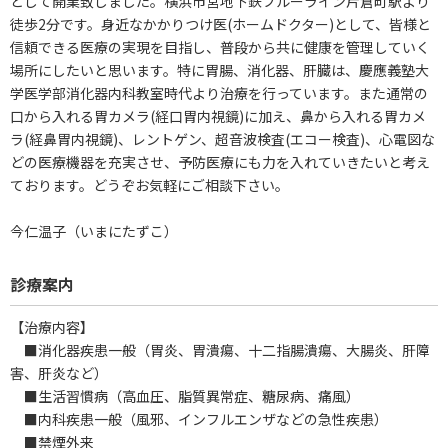
として開業致しました。横浜市営地下鉄ブルーライン片倉町駅より
徒歩2分です。身近なかかりつけ医(ホームドクター)として、皆様と
信頼できる医療の実現を目指し、普段から共に健康を管理していく
場所にしたいと思います。特に胃腸、消化器、肝臓は、慶應義塾大
学医学部消化器内科教室時代より治療を行っています。また通常の
口から入れる胃カメラ(経口胃内視鏡)に加え、鼻から入れる胃カメ
ラ(経鼻胃内視鏡)、レントゲン、超音波検査(エコー検査)、心電図な
どの医療機器を充実させ、予防医療にも力を入れていきたいと考え
ております。どうぞお気軽にご相談下さい。
今仁温子（いまにたずこ）
診療案内
【治療内容】
■消化器疾患一般（胃炎、胃潰瘍、十二指腸潰瘍、大腸炎、肝障
害、肝炎など）
■生活習慣病（高血圧、脂質異常症、糖尿病、痛風）
■内科疾患一般（風邪、インフルエンザなどの急性疾患）
■禁煙外来