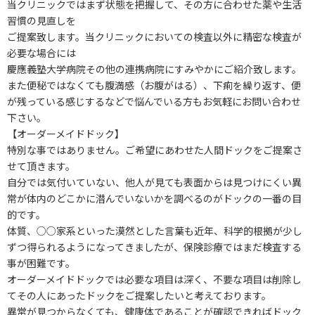
当クリニックではまず状態を把握して、その方に合わせた薬や生活
習慣の見直しを
ご提案致します。当クリニックにおいての検査以外に精密な検査が
必要な場合には
慶應義塾大学病院その他の連携病院にすみやかにご紹介致します。
また便秘ではなくても腹満感（お腹がはる）、下痢を繰り返す、便
が残っている感じするなどで悩んでいる方もお気軽にお問い合わせ
下さい。
【オーダーメイドドック】
特別な事ではありません。ご希望にあわせた人間ドックをご提案さ
せて頂きます。
自分では気付いていない、他人が見ても表面からは見つけにくい異
常が体内のどこかに潜んでいないかを調べるのがドックの一番の目
的です。
体質、○○家系といった漠然とした言葉も近年、科学的根拠が少し
ずつ得られるようになってきましたが、保険診療ではまだ検査する
事が困難です。
オーダーメイドドックでは必要な項目は深く、不要な項目は削除し
てその人にあったドックをご提案したいと考えております。
異常が見つからなくても、健康体であることが確認できればドック