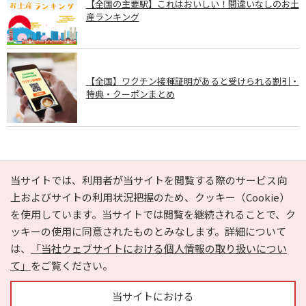
【全国の主要駅】これはおいしい！間違いなしのお土
産ランキング
【全国】ワクチン接種証明があると受けられる割引・
特典・クーポンまとめ
PAGE TOP
当サイトでは、利用者が当サイトを閲覧する際のサービス向
上およびサイトの利用状況把握のため、クッキー（Cookie）
を使用しています。当サイトでは閲覧を継続されることで、ク
e-NAVITA（イーナビタ）とは？
お気に入り
ヘルプ
ッキーの使用に同意されたものとみなします。詳細について
利用規約
個人情報の取り扱いについて
運営会社
は、
「当社ウェブサイトにおける個人情報の取り扱いについ
サイトマップ
広告掲載に関するお問い合わせ
て」
をご覧ください。
サイトの内容に関するお問い合わせ
当サイトにおける