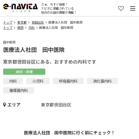
さぁ、今すぐ検索！
ナビタに掲載されている
地元のお店の情報が満載！
トップ
東京都
世田谷区
医療法人社団 田中医院
トップ
病院
内科
医療法人社団 田中医院
田中医院
医療法人社団 田中医院
東京都世田谷区にある、おすすめの内科です
病院・医療
内科
小児科
呼吸器内科
消化器内科
循環器内科
エリア
東京都世田谷区
医療法人社団 田中医院に行く前にチェック！