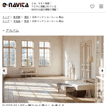
さぁ、今すぐ検索！
ナビタに掲載されている
地元のお店の情報が満載！
トップ
東京都
港区
日本ベッドショールーム 青山
トップ
生活品
家具
日本ベッドショールーム 青山
アルバム
SLEEP AS LIFE～眠りから暮らしを考える