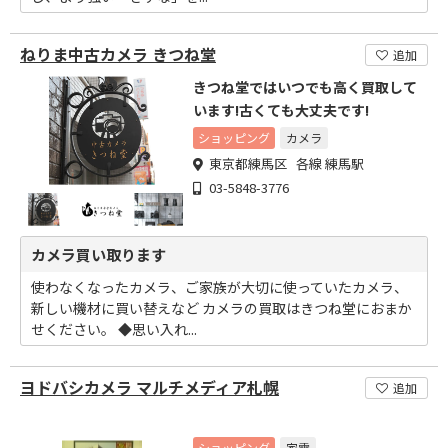
ねりま中古カメラ きつね堂
追加
きつね堂ではいつでも高く買取して
います!古くても大丈夫です!
ショッピング
カメラ
東京都練馬区 各線 練馬駅
03-5848-3776
カメラ買い取ります
使わなくなったカメラ、ご家族が大切に使っていたカメラ、
新しい機材に買い替えなど カメラの買取はきつね堂におまか
せください。 ◆思い入れ...
ヨドバシカメラ マルチメディア札幌
追加
ショッピング
家電