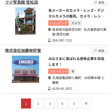
フジ写真館 笠松店
追加
各メーカーのカメラ・レンズ・デジ
タルカメラの販売。カメラ・レンズ
の下取りします。
ショッピング
カメラ
岐阜県羽島郡笠松町 名古屋鉄道竹鼻
線 西笠松駅
058-387-7151
株式会社加藤栄好堂
追加
みなさまに喜ばれる感幸企業を目指
します！
ショッピング
本
北海道亀田郡七飯町 JR函館本線 七
飯駅
0138-65-2027
1
2
3
4
5