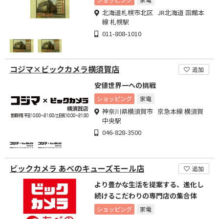
北海道札幌市北区 JR北海道 函館本
線 札幌駅
011-808-1010
コジマ×ビックカメラ横須賀店
追加
安値世界一への挑戦
ショッピング
家電
神奈川県横須賀市 京急本線 横須賀
中央駅
046-828-3500
ビックカメラ あべのキューズモール店
追加
より豊かな生活を提案する、進化し
続けるこだわりの専門店の集合体
ショッピング
家電