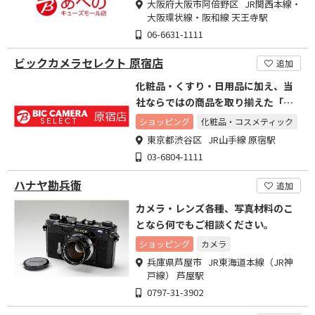
大阪府大阪市阿倍野区 JR関西本線・
大阪環状線・阪和線 天王寺駅
06-6631-1111
ビックカメラセレクト 原宿店
追加
化粧品・くすり・日用品に加え、当
社ならではの商品を取り揃えた「ビ
ックカメラセレクト原宿店」
ショッピング
化粧品・コスメティック
東京都渋谷区 JR山手線 原宿駅
03-6804-1111
ハナヤ勘兵衛
追加
カメラ・レンズ各種、写真材料のこ
となら何でもご相談ください。
ショッピング
カメラ
兵庫県芦屋市 JR東海道本線（JR神
戸線） 芦屋駅
0797-31-3902