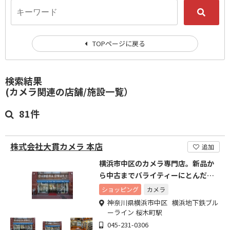
TOPページに戻る
検索結果
(カメラ関連の店舗/施設一覧）
81件
株式会社大貫カメラ 本店
追加
横浜市中区のカメラ専門店。新品か
ら中古までバライティーにとんだ品
揃え！！
ショッピング
カメラ
神奈川県横浜市中区 横浜地下鉄ブル
ーライン 桜木町駅
045-231-0306