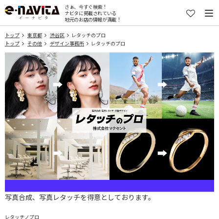
さぁ、今すぐ検索！
ナビタに掲載されている
地元のお店の情報が満載！
トップ
東京都
渋谷区
レタッチのプロ
トップ
その他
デザイン事務所
レタッチのプロ
写真合成、写真レタッチを得意としております。
レタッチノプロ