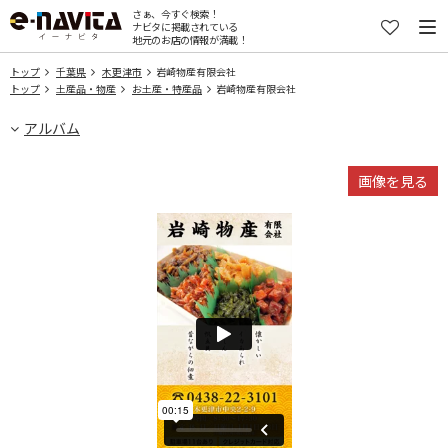
さぁ、今すぐ検索！
ナビタに掲載されている
地元のお店の情報が満載！
トップ
千葉県
木更津市
岩崎物産有限会社
トップ
土産品・物産
お土産・特産品
岩崎物産有限会社
アルバム
画像を見る