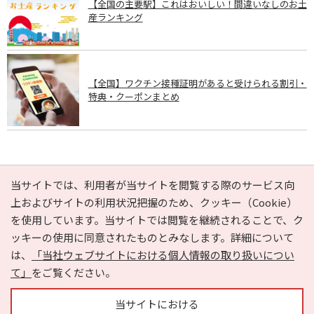
【全国の主要駅】これはおいしい！間違いなしのお土
産ランキング
【全国】ワクチン接種証明があると受けられる割引・
特典・クーポンまとめ
PAGE TOP
当サイトでは、利用者が当サイトを閲覧する際のサービス向
上およびサイトの利用状況把握のため、クッキー（Cookie）
を使用しています。当サイトでは閲覧を継続されることで、ク
e-NAVITA（イーナビタ）とは？
お気に入り
ヘルプ
ッキーの使用に同意されたものとみなします。詳細について
利用規約
個人情報の取り扱いについて
運営会社
は、
「当社ウェブサイトにおける個人情報の取り扱いについ
サイトマップ
広告掲載に関するお問い合わせ
て」
をご覧ください。
サイトの内容に関するお問い合わせ
当サイトにおける