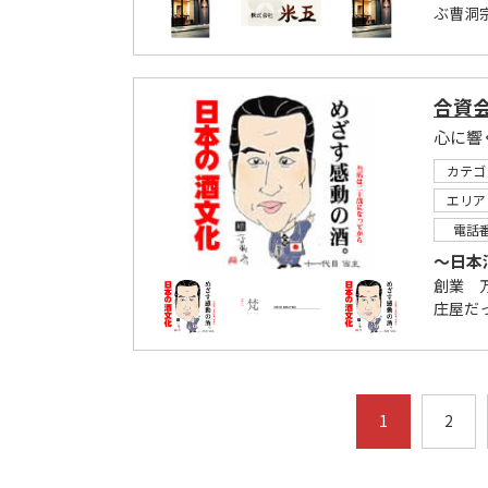
ぶ曹洞宗
合資
心に響
カテゴ
エリア
電話
～日本
創業 
庄屋だ
1
2