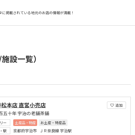
タに掲載されている
地元のお店の情報が満載！
/施設一覧）
春松本店 直営小売店
追加
百五十年 宇治の老舗茶舗
リー
土産品・物産
お土産・特産品
京都府宇治市 ＪＲ奈良線 宇治駅
・駅