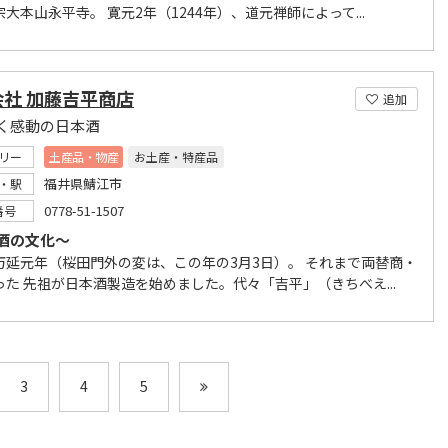
大本山永平寺。 寛元2年（1244年）、道元禅師によって...
会社 加藤吉平商店
追加
く感動の日本酒
リー
土産品・物産
お土産・特産品
福井県鯖江市
・駅
0778-51-1507
番号
酒の文化～
万延元年（桜田門外の変は、この年の3月3日）。 それまで両替商・
った 先祖が日本酒製造を始めました。代々「吉平」（きちべえ...
3
4
5