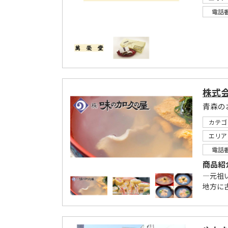
電話
株式
青森の
カテゴ
エリア
電話
商品紹
―元祖
地方に