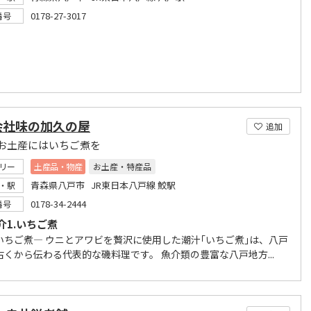
0178-27-3017
番号
会社味の加久の屋
追加
お土産にはいちご煮を
リー
土産品・物産
お土産・特産品
青森県八戸市 JR東日本八戸線 鮫駅
・駅
0178-34-2444
番号
介1.いちご煮
いちご煮― ウニとアワビを贅沢に使用した潮汁｢いちご煮｣は、八戸
古くから伝わる代表的な磯料理です。 魚介類の豊富な八戸地方...