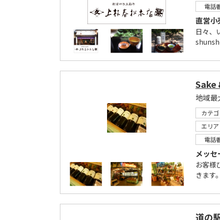
電話
直営小
日々、
shunsh
Sake
カテゴ
エリア
電話
メッセ
お客様
きます。
道の