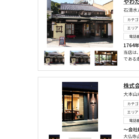
やわた
カテゴ
エリア
電話
176
当店は
である
株式
大本山
カテゴ
エリア
電話
～会社
大仏寺