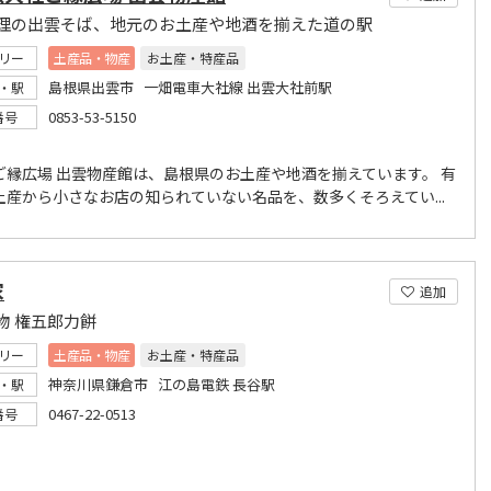
理の出雲そば、地元のお土産や地酒を揃えた道の駅
リー
土産品・物産
お土産・特産品
島根県出雲市 一畑電車大社線 出雲大社前駅
・駅
0853-53-5150
番号
ご縁広場 出雲物産館は、島根県のお土産や地酒を揃えています。 有
土産から小さなお店の知られていない名品を、数多くそろえてい...
家
追加
物 権五郎力餅
リー
土産品・物産
お土産・特産品
神奈川県鎌倉市 江の島電鉄 長谷駅
・駅
0467-22-0513
番号