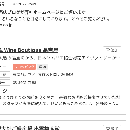
0774-22-2509
番号
売店ブログが弊社ホームページにございます
いろいろなことを日記にしております。 どうぞご覧ください。
o.co.jp
 & Wine Boutique 萬吉屋
追加
地域最大級の品揃えから、日本ソムリエ協会認定アドヴァイザーがこだわりの一品をご紹介。
リー
ショッピング
酒店
東京都足立区 東京メトロ 北綾瀬駅
・駅
03-3605-7188
番号
ージ
ひとりひとりのお話を良く聞き、 最適なお酒をご提案させていただ
 スタッフが実際に飲んで、良いと思ったものだけ、 皆様の日々...
駅大社ご縁広場 出雲物産館
追加