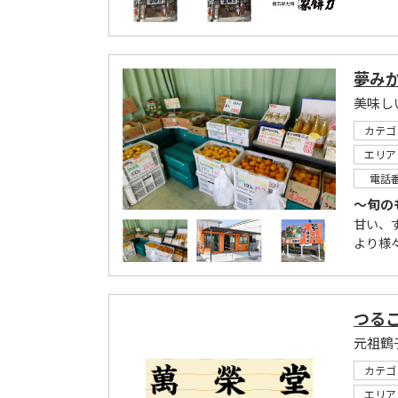
夢み
カテゴ
エリア
電話
～旬の
甘い、
より様
つる
元祖鶴
カテゴ
エリア