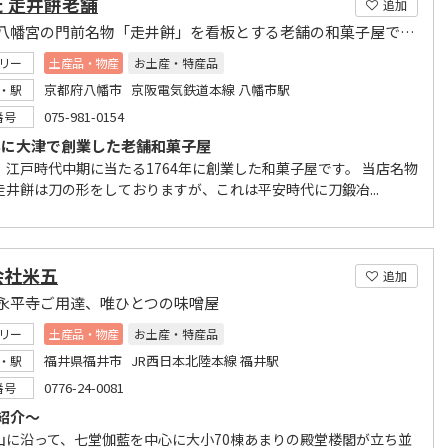
 走井餅老舗
追加
石清水八幡宮の門前名物「走井餅」を看板とする老舗の和菓子屋です。
リー
土産品・物産
お土産・特産品
京都府八幡市 京阪電気鉄道本線 八幡市駅
・駅
075-981-0154
番号
4年に大津で創業した老舗和菓子屋
、江戸時代中期に当たる1764年に創業した和菓子屋です。 当店名物
走井餅は刀の形をしておりますが、これは平安時代に刀鍛冶...
会社米五
追加
永平寺ご用達、唯ひとつの味噌屋
リー
土産品・物産
お土産・特産品
福井県福井市 JR西日本北陸本線 福井駅
・駅
0776-24-0081
番号
紹介～
山に沿って、七堂伽藍を中心に大小70棟あまりの殿堂楼閣が立ち並