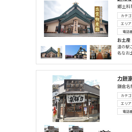
郷土料
カテゴ
エリア
電話
お土産
道の駅
名なお
力餅
鎌倉名
カテゴ
エリア
電話