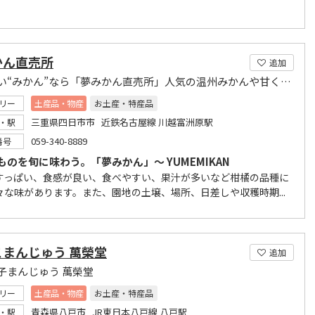
かん直売所
追加
美味しい“みかん”なら「夢みかん直売所」人気の温州みかんや甘くて新鮮な品種を多数揃えてます
リー
土産品・物産
お土産・特産品
三重県四日市市 近鉄名古屋線 川越富洲原駅
・駅
059-340-8889
番号
ものを旬に味わう。「夢みかん」～ YUMEMIKAN
すっぱい、食感が良い、食べやすい、果汁が多いなど柑橘の品種に
々な味があります。また、園地の土壌、場所、日差しや収穫時期...
こまんじゅう 萬榮堂
追加
子まんじゅう 萬榮堂
リー
土産品・物産
お土産・特産品
青森県八戸市 JR東日本八戸線 八戸駅
・駅