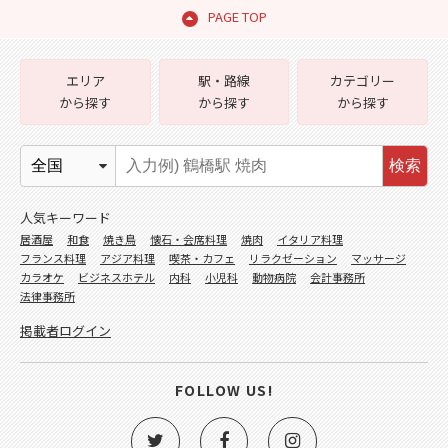
PAGE TOP
エリア
駅・路線
カテゴリー
から探す
から探す
から探す
検索
人気キーワード
居酒屋
和食
焼き鳥
懐石・会席料理
焼肉
イタリア料理
フランス料理
アジア料理
喫茶・カフェ
リラクゼーション
マッサージ
カラオケ
ビジネスホテル
内科
小児科
動物病院
会計事務所
法律事務所
掲載者ログイン
FOLLOW US!