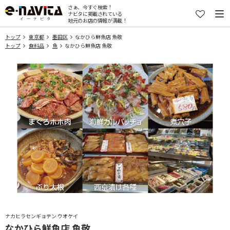
さぁ、今すぐ検索！
ナビタに掲載されている
地元のお店の情報が満載！
トップ
東京都
墨田区
なかひら鮮魚店 魚敬
トップ
食料品
魚
なかひら鮮魚店 魚敬
ナカヒラセンギョテン ウオケイ
なかひら鮮魚店 魚敬