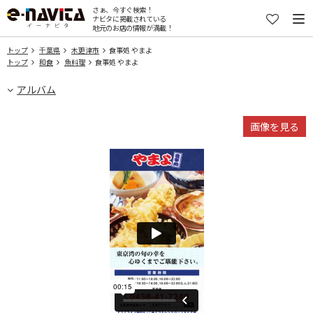
さぁ、今すぐ検索！
ナビタに掲載されている
地元のお店の情報が満載！
トップ
千葉県
木更津市
食事処 やまよ
トップ
和食
魚料理
食事処 やまよ
アルバム
画像を見る