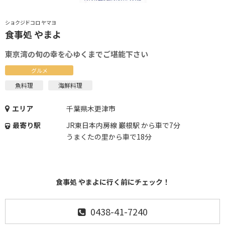
ショクジドコロ ヤマヨ
食事処 やまよ
東京湾の旬の幸を心ゆくまでご堪能下さい
グルメ
魚料理
海鮮料理
エリア
千葉県木更津市
最寄り駅
JR東日本内房線 巌根駅 から車で7分
うまくたの里から車で18分
食事処 やまよに行く前にチェック！
0438-41-7240