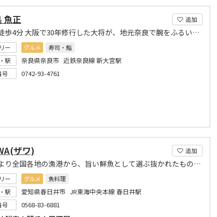
 魚正
追加
駅から徒歩4分 大阪で30年修行した大将が、地元奈良で腕をふるいます
リー
グルメ
寿司・鮨
奈良県奈良市 近鉄奈良線 新大宮駅
・駅
0742-93-4761
番号
WA(ザワ)
追加
季節により全国各地の漁港から、旨い鮮魚として選ぶ抜かれたものだけを仕入れ！！
リー
グルメ
魚料理
愛知県春日井市 JR東海中央本線 春日井駅
・駅
0568-83-6881
番号