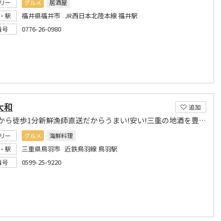
リー
グルメ
居酒屋
福井県福井市 JR西日本北陸本線 福井駅
・駅
0776-26-0980
番号
大和
追加
鳥羽駅から徒歩1分新鮮漁師直送だからうまい!安い!三重の地酒を豊富に取り揃えております。
リー
グルメ
海鮮料理
三重県鳥羽市 近鉄鳥羽線 鳥羽駅
・駅
0599-25-9220
番号