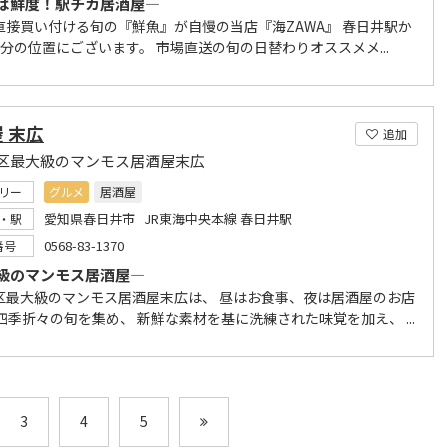
は鮮度！駅チカ居酒屋―
直接買い付ける旬の『鮮魚』が自慢の当店『海ZAWA』 春日井駅か
3分の位置にございます。 市場直送の旬の日替わりオススメメ...
 末広
追加
区最大級のマンモス居酒屋末広
リー
グルメ
居酒屋
愛知県春日井市 JR東海中央本線 春日井駅
・駅
0568-83-1370
番号
級のマンモス居酒屋―
区最大級のマンモス居酒屋末広は、 昼はお食事、夜は居酒屋のお店
四季折々の旬を集め、 新鮮な素材を基に洗練された味覚を加え、 ...
3
4
5