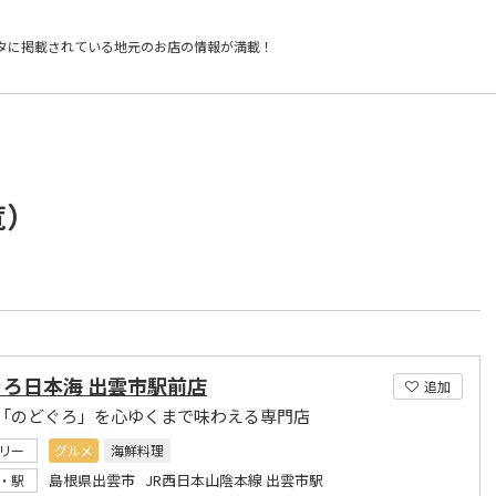
タに掲載されている
地元のお店の情報が満載！
覧）
ぐろ日本海 出雲市駅前店
追加
「のどぐろ」を心ゆくまで味わえる専門店
リー
グルメ
海鮮料理
島根県出雲市 JR西日本山陰本線 出雲市駅
・駅