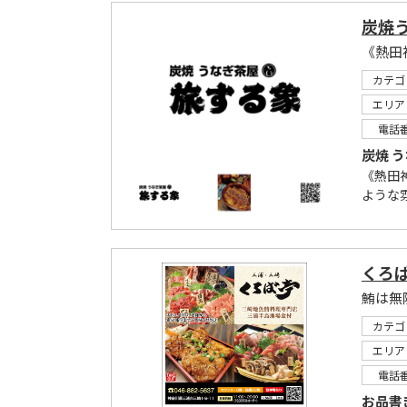
炭焼う
カテゴ
エリア
電話
炭焼 
《熱田
ような雰
くろ
鮪は無
カテゴ
エリア
電話
お品書