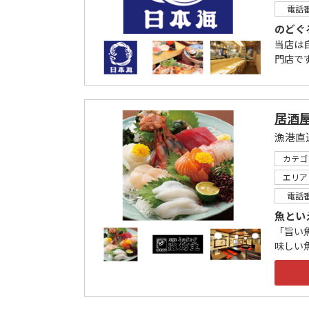
電話
のどぐ
当店は
門店です
居酒
カテゴ
エリア
電話
魚とい
「旨い
味しい