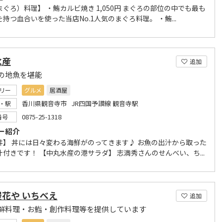
ぐろ）料理】 ・鮪カルビ焼き 1,050円 まぐろの部位の中でも最も
持つ血合いを使った当店No.1人気のまぐろ料理。 ・鮪...
水産
追加
の地魚を堪能
リー
グルメ
居酒屋
香川県観音寺市 JR四国予讃線 観音寺駅
・駅
0875-25-1318
番号
ー紹介
丼】 丼には日々変わる海鮮がのってきます♪ お魚の出汁から取った
汁付きです！ 【中丸水産の港サラダ】 志満秀さんのせんべい、ち...
花や いちべえ
追加
鮮料理・お鮨・創作料理等を提供しています