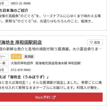
0853-21-8686
番号
ろ日本海のご紹介
自慢の高級魚“のどぐろ”を、リーズナブルに心ゆくまで味わえる専
。 新鮮な“のどぐろ”は、お造りはもちろんのこと、塩焼き...
屋海坊主 岸和田駅前店
追加
漁港直送の新鮮な魚介と各地の焼酎が揃う居酒屋。大小宴会承ります!
リー
グルメ
居酒屋
大阪府岸和田市 南海電気鉄道南海本線 岸和田駅
・駅
072-439-9660
番号
えば「海坊主（うみぼうず）」
魚と言えば海坊主！」そんな居酒屋が誕生しました。 季節ごとに美
魚を仕入れて新鮮なままテーブルにお届けします。料理人が腕を...
Web予約