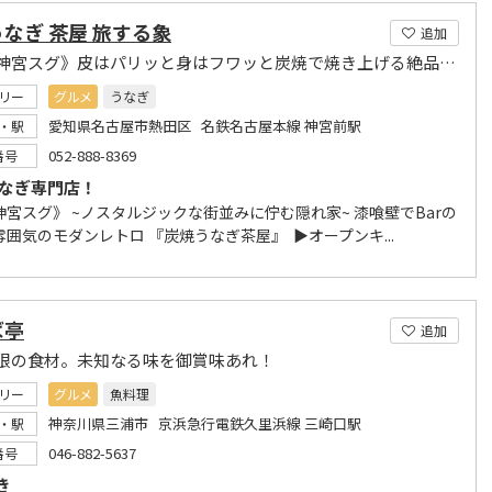
なぎ 茶屋 旅する象
追加
《熱田神宮スグ》皮はパリッと身はフワッと炭焼で焼き上げる絶品うなぎ!
リー
グルメ
うなぎ
愛知県名古屋市熱田区 名鉄名古屋本線 神宮前駅
・駅
052-888-8369
番号
うなぎ専門店！
神宮スグ》 ~ノスタルジックな街並みに佇む隠れ家~ 漆喰壁でBarの
囲気のモダンレトロ 『炭焼うなぎ茶屋』 ⁡ ▶︎オープンキ...
ば亭
追加
限の食材。未知なる味を御賞味あれ！
リー
グルメ
魚料理
神奈川県三浦市 京浜急行電鉄久里浜線 三崎口駅
・駅
046-882-5637
番号
き