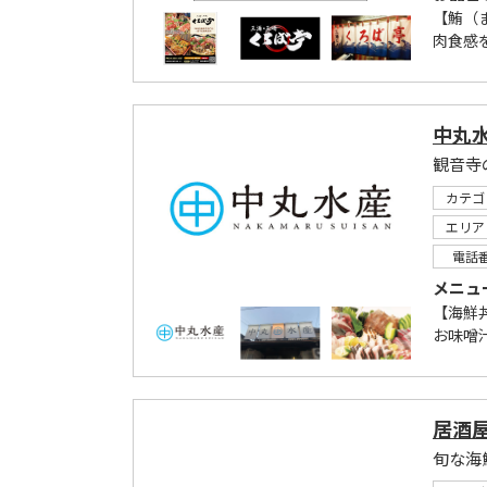
【鮪（ま
肉食感を
中丸
観音寺
カテゴ
エリア
電話
メニュ
【海鮮
お味噌
居酒屋
旬な海