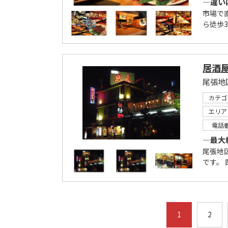
―違い
市場で
ら徒歩
居酒屋
尾張地
カテゴ
エリア
電話
―最大
尾張地
です。 
1
2