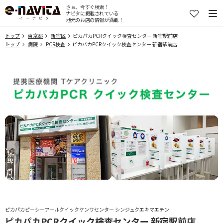
さぁ、今すぐ検索！
ナビタに掲載されている
地元のお店の情報が満載！
トップ
東京都
新宿区
ピカパカPCRクイック検査センター 新宿駅前店
トップ
病院
PCR検査
ピカパカPCRクイック検査センター 新宿駅前店
ピカパカピーシーアールクイックケンサセンター シンジュクエキマエテン
ピカパカPCRクイック検査センター 新宿駅前店