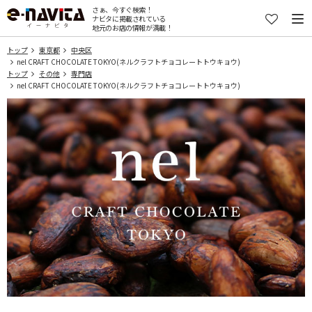
さぁ、今すぐ検索！
ナビタに掲載されている
地元のお店の情報が満載！
トップ
東京都
中央区
nel CRAFT CHOCOLATE TOKYO(ネルクラフトチョコレートトウキョウ)
トップ
その他
専門店
nel CRAFT CHOCOLATE TOKYO(ネルクラフトチョコレートトウキョウ)