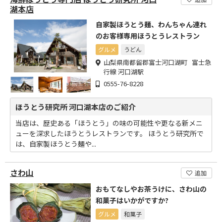
湖本店
自家製ほうとう麺、わんちゃん連れ
のお客様専用ほうとうレストラン
グルメ
うどん
山梨県南都留郡富士河口湖町 富士急
行線 河口湖駅
0555-76-8228
ほうとう研究所 河口湖本店のご紹介
当店は、歴史ある「ほうとう」の味の可能性や更なる新メニ
ューを深求したほうとうレストランです。 ほうとう研究所で
は、自家製ほうとう麺や...
さわ山
追加
おもてなしやお茶うけに、さわ山の
和菓子はいかがですか?
グルメ
和菓子