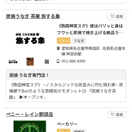
炭焼うなぎ 茶屋 旅する象
追加
《熱田神宮スグ》皮はパリッと身は
フワッと炭焼で焼き上げる絶品うな
ぎ!
グルメ
うなぎ
愛知県名古屋市熱田区 名鉄名古屋本
線 神宮前駅
052-888-8369
炭焼 うなぎ専門店！
《熱田神宮スグ》 ~ノスタルジックな街並みに佇む隠れ家~ 漆
喰壁でBarのような雰囲気のモダンレトロ 『炭焼うなぎ茶
屋』 ⁡ ▶︎オープンキ...
ペニー・レイン那須店
追加
ベーカリー
グルメ
専門店