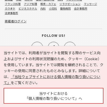
フランス料理
アジア料理
喫茶・カフェ
リラクゼーション
マッサージ
カラオケ
ビジネスホテル
内科
小児科
動物病院
会計事務所
法律事務所
掲載者ログイン
FOLLOW US!
当サイトでは、利用者が当サイトを閲覧する際のサービス向
上およびサイトの利用状況把握のため、クッキー（Cookie）
を使用しています。当サイトでは閲覧を継続されることで、ク
e-NAVITA（イーナビタ）とは？
お気に入り
ヘルプ
ッキーの使用に同意されたものとみなします。詳細について
利用規約
個人情報の取り扱いについて
運営会社
は、
「当社ウェブサイトにおける個人情報の取り扱いについ
サイトマップ
広告掲載に関するお問い合わせ
て」
をご覧ください。
サイトの内容に関するお問い合わせ
当サイトにおける
「個人情報の取り扱いについて」へ