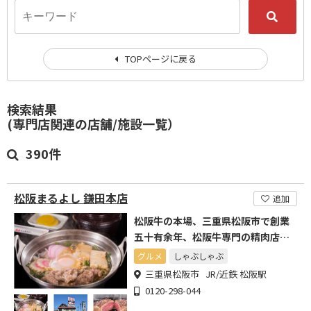
TOPページに戻る
検索結果
(専門店関連の店舗/施設一覧）
390件
松阪まるよし 鎌田本店
追加
松阪牛の本場、三重県松阪市で創業
五十有余年、松阪牛専門の精肉店と
直営レストラン
グルメ
しゃぶしゃぶ
三重県松阪市 JR/近鉄 松阪駅
0120-298-044