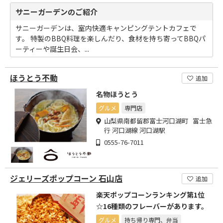
サニーガーデンのご紹介
サニーガーデンは、室内快適キャンピングテントカフェで
す。 特製のBBQ料理を楽しんだり、食材を持ち寄ってBBQパ
ーティーや誕生日会、...
ほうとう不動
追加
名物ほうとう
グルメ
専門店
山梨県南都留郡富士河口湖町 富士急
行 河口湖線 河口湖駅
0555-76-7011
ジェリーズポップコーン 石山店
追加
楽天ポップコーンランキング第1位
☆16種類のフレーバーがあります。
グルメ
持ち帰り専門、弁当