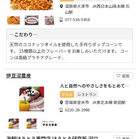
滋賀県大津市 JR西日本山陽本線 石
山駅
077-536-5458
―こだわり―
天然のココナッツオイルを使用した手作りポップコーンで
す。 15種類以上のフレーバーをお楽しみいただけます。 コー
ンは高級プラチナグレード...
伊豆沼農産
追加
人と自然へのやさしさをもとめて…
グルメ
レストラン
宮城県登米市 JR東北本線 新田駅
0220-28-2986
海鮮ほうとう専門店 ほうとう研究所 河口
追加