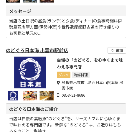
メッセージ
当店の土日祝の昼食(ランチ)と夕食(ディナー)の食事時間は伊
勢鳥羽志摩方面(伊勢神宮)や世界遺産熊野古道の行き帰りの
お客様と地元の...
のどぐろ日本海 出雲市駅前店
追加
自慢の「のどぐろ」を心ゆくまで味
わえる専門店
グルメ
海鮮料理
島根県出雲市 JR西日本山陰本線 出
雲市駅
0853-21-8686
のどぐろ日本海のご紹介
当店は自慢の高級魚“のどぐろ”を、リーズナブルに心ゆくま
で味わえる専門店です。 新鮮な“のどぐろ”は、お造りはもち
ろんのこと、塩焼き...