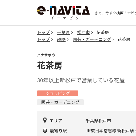
さぁ、今すぐ検索！
ナビ
トップ
千葉県
松戸市
花茶房
トップ
趣味
園芸・ガーデニング
花茶房
ハナサボウ
花茶房
30年以上新松戸で営業している花屋
ショッピング
園芸・ガーデニング
エリア
千葉県松戸市
最寄り駅
JR東日本常磐線 新松戸駅 