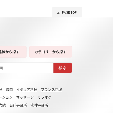
PAGE TOP
路線
から探す
カテゴリー
から探す
検索
理
焼肉
イタリア料理
フランス料理
ーション
マッサージ
カラオケ
病院
会計事務所
法律事務所