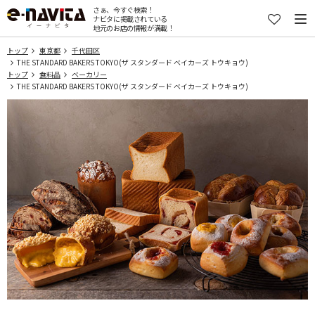
さぁ、今すぐ検索！
ナビタに掲載されている
地元のお店の情報が満載！
トップ
東京都
千代田区
THE STANDARD BAKERS TOKYO(ザ スタンダード ベイカーズ トウキョウ)
トップ
食料品
ベーカリー
THE STANDARD BAKERS TOKYO(ザ スタンダード ベイカーズ トウキョウ)